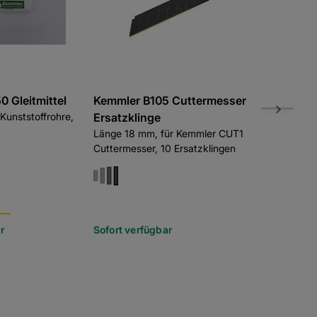
 Gleitmittel
Kemmler B105 Cuttermesser
Kemmler P
Kunststoffrohre,
Ersatzklinge
Abfallsac
Länge 18 mm, für Kemmler CUT1
120l, 25 Stü
Cuttermesser, 10 Ersatzklingen
r
Sofort verfügbar
Sofort verf