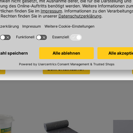
Stück/m², 500 
Weiter zum
de
Onlineshop-Sortiment
Unter
emmler
Unser frei zugängliches Kemmler-
Erfahren S
ndennummer
Sortiment für jedermann.
Sofort verfügbar
Sofort verfügba
Firmenfa
 neu als
Hier kaufen Sie als Gast ein.
Logistik
Lieferung oder Click & Collect.
G
ZUM ONLINESHOP