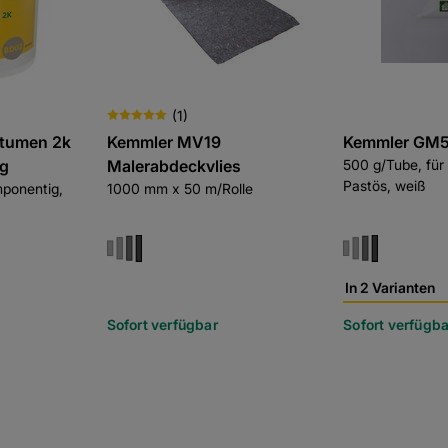
(
1
)
itumen 2k
Kemmler MV19
Kemmler GM50
ng
Malerabdeckvlies
500 g/Tube, für 
Pastös, weiß
mponentig,
1000 mm x 50 m/Rolle
In 2 Varianten
Sofort verfügbar
Sofort verfügba