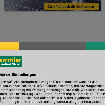
Zum Photovoltaik Konfigurator
(
6
)
(
8
)
einiger FR1
Kemmler BE101 Beton Estrich
PVC-Schinde
30 kg/Sack, Korn 0-8 mm
PVC, für Biber-