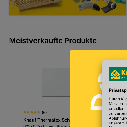
Meistverkaufte Produkte
(
6
)
Knauf Thermatex Schlicht
Kemmler Fliesenr
625x625x15 mm, Board Kante,
1 Liter