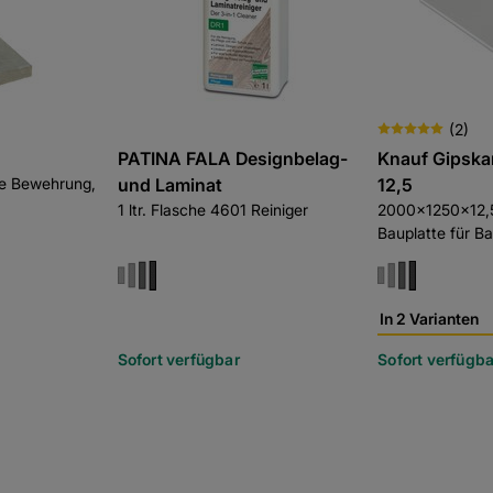
(
2
)
n
PATINA FALA Designbelag-
Knauf Gipska
e Bewehrung,
und Laminat
12,5
1 ltr. Flasche 4601 Reiniger
2000x1250x12,
Bauplatte für B
Trockenbau
In 2 Varianten
Sofort verfügbar
Sofort verfügba