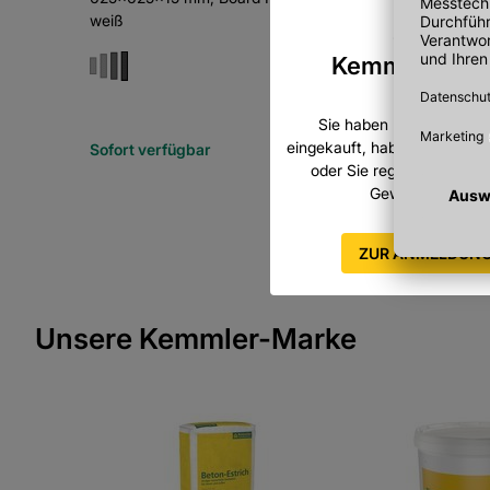
weiß
Sind Sie
Kemmler-Kun
Sie haben bereits bei K
eingekauft, haben eine Ku
Sofort verfügbar
Sofort verfügbar
oder Sie registrieren sich
Gewerbekunde.
ZUR ANMELDUN
Unsere Kemmler-Marke