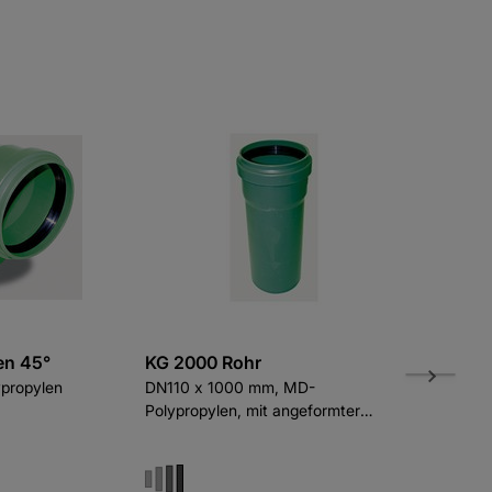
en 45°
KG 2000 Rohr
EBayer KS
propylen
DN110 x 1000 mm, MD-
20 kg/Sack,
Polypropylen, mit angeformter
Steckmuffe