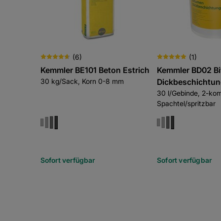
(
6
)
(
1
)
Kemmler BE101 Beton Estrich
Kemmler BD02 B
30 kg/Sack, Korn 0-8 mm
Dickbeschichtu
30 l/Gebinde, 2-ko
Spachtel/spritzbar
Sofort verfügbar
Sofort verfügbar