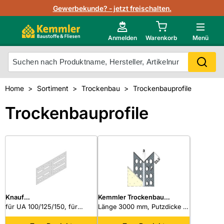
Lagerbestand in Echtzeit
Gewerbekunde? - jetzt freischalten.
Nutzerverwaltung
Neu im Onlineshop?
Anmelden
Warenkorb
Menü
Photovoltaik Konfigurator
Mein Konto
Produkt scannen
Home
Sortiment
Trockenbau
Trockenbauprofile
Projektlisten
Meistverkaufte Produkte
Trockenbauprofile
Kunden kauften auch
Starker Service
Unsere Kemmler-Marke
Technische Daten & Merkblätter
Videos
Knauf
Kemmler Trockenbau
Anschluss/Verbindungswink
für UA 100/125/150, für
Kantenprofil 3502
Länge 3000 mm, Putzdicke 1
el
Wandanschlüsse, T-Stöße
mm, 50 Stück/Bund