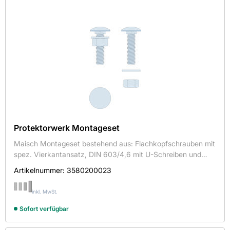
RICHTER SYSTEM GMBH + CO. KG
RIGIPS
Länge in mm
68
75000
Sortieren nach
Protektorwerk Montageset
Maisch Montageset bestehend aus: Flachkopfschrauben mit
Verfügbarkeit
spez. Vierkantansatz, DIN 603/4,6 mit U-Schreiben und
Muttern, M8 x 20 mm, 100 Stück/Paket, Art.Nr.: 6203
Artikelnummer:
3580200023
Auf Lager
inkl. MwSt.
Breite in mm
Sofort verfügbar
40