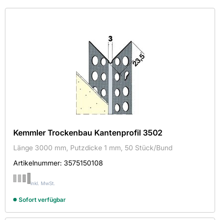
Kategorie
Farbe
Hersteller
Maße
Mehr
Aktive Filter
Kemmler Trockenbau Kantenprofil 3502
Länge 3000 mm, Putzdicke 1 mm, 50 Stück/Bund
Artikelnummer:
3575150108
Kemmler
inkl. MwSt.
KNAUF
Sofort verfügbar
PROTEKTORWERK