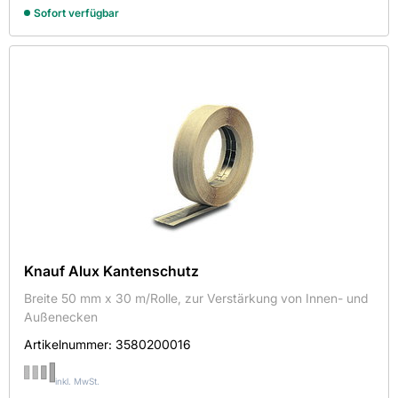
Sofort verfügbar
Montageset
Noniusoberteil
Noniusunterteil
Sicherungsklammer
Sinus-Profil
Türpfostensteckwinkel
Türschutzprofil
U-Aussteifungsprofil
Knauf Alux Kantenschutz
Breite 50 mm x 30 m/Rolle, zur Verstärkung von Innen- und
Außenecken
Artikelnummer:
3580200016
inkl. MwSt.