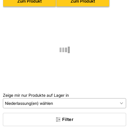
und Längsverbindungen von
Zum Produkt
Zum Produkt
UA-Profilen
Zeige mir nur Produkte auf Lager in
Niederlassung(en) wählen
×
Filter
Kein Treffer gefunden.