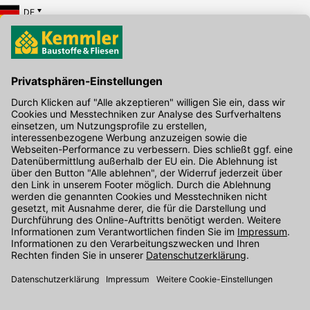
DE
Hier gibt's die kostenlose App
Kontakt
Unser Onlineshop Team ist montags bis freitags von 08:00 - 17:00
Uhr unter der Telefonnummer
07071 / 151-151
für Sie erreichbar.
Alternativ können Sie unser
Kontaktformular
nutzen.
Den Kontakt direkt in unsere Niederlassungen finden Sie
hier
.
Folgen Sie uns auf
: