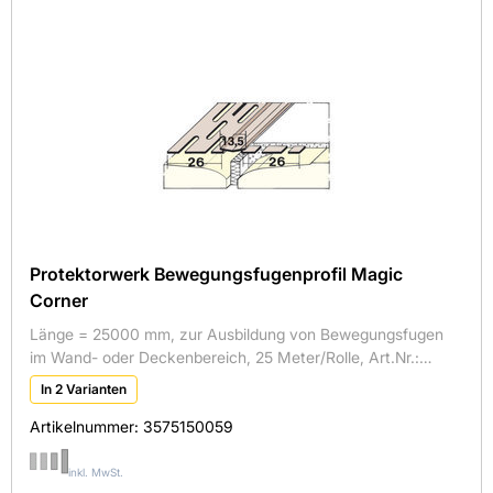
×
Brandschutzklasse
Brandverhalten
Anschluss- und Verbindungswinkel
A1
Anschluss-/Einfassprofil
Gewicht in kg
A1
Anschlusswinkel
Material
0,6
Bewegungsfugenprofil
1
Oberfläche
CW-Profil
Aluminium
3,2
Direktabhänger
Kunststoff
beschichtet
4,2
Protektorwerk Bewegungsfugenprofil Magic
Hutprofil
PVC
verzinkt
Corner
Kantenprofil
Stahl
Länge = 25000 mm, zur Ausbildung von Bewegungsfugen
Kantenschutz
im Wand- oder Deckenbereich, 25 Meter/Rolle, Art.Nr.:
Kantenschutzprofil
37509
In 2 Varianten
Kantenschutzstreifen
Artikelnummer:
3575150059
Kreuzschnellverbinder
inkl. MwSt.
Längsverbinder