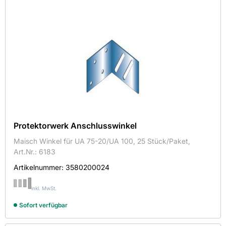
50
82
98
114
Höhe in mm
15
Protektorwerk Anschlusswinkel
50
75
Maisch Winkel für UA 75-20/UA 100, 25 Stück/Paket,
Art.Nr.: 6183
80
Artikelnummer:
3580200024
100
150
inkl. MwSt.
Sofort verfügbar
Artikeltyp