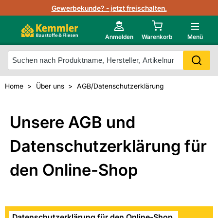
Lagerbestand in Echtzeit
Gewerbekunde? - jetzt freischalten.
Nutzerverwaltung
Neu im Onlineshop?
Anmelden
Warenkorb
Menü
Photovoltaik Konfigurator
Mein Konto
Produkt scannen
Home
Über uns
AGB/Datenschutzerklärung
Projektlisten
Meistverkaufte Produkte
Kunden kauften auch
Unsere AGB und
Starker Service
Unsere Kemmler-Marke
Technische Daten & Merkblätter
Datenschutzerklärung für
Videos
den Online-Shop
Datenschutzerklärung für den Online-Shop.