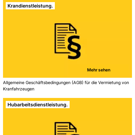
Krandienstleistung.
Mehr sehen
Allgemeine Geschäftsbedingungen (AGB) für die Vermietung von
Kranfahrzeugen
Hubarbeitsdienstleistung.