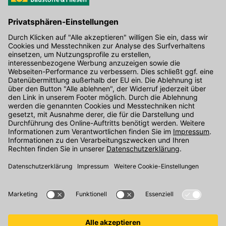
Hier gibt's die kostenlose App
Kontakt
Unser Onlineshop Team ist montags bis freitags von 08:00 - 17:00
Uhr unter der Telefonnummer
07071 / 151-151
für Sie erreichbar.
Alternativ können Sie unser
Kontaktformular
nutzen.
Den Kontakt direkt in unsere Niederlassungen finden Sie
hier
.
Folgen Sie uns auf
: