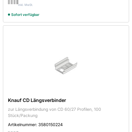
inkl. MwSt.
ECOPHON
Sofort verfügbar
FRÜH SCHNELLBAUTECHNIK GMBH
GEORG KIMMEL GMBH
Kemmler
KNAUF
KNAUF AMF
OWA ODENWALD
PROTEKTORWERK
RICHTER SYSTEM GMBH + CO. KG
Rockwool Rockfon GmbH
Knauf CD Längsverbinder
VOGL DECKENSYSTEME GMBH
zur Längsverbindung von CD 60/27 Profilen, 100
Länge in mm
Stück/Packung
Artikelnummer:
3580150224
21
3200