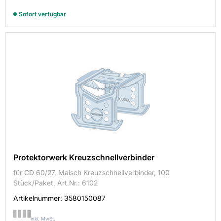
Montagehilfe
Sofort verfügbar
Multiverbinder
Niveauverbinder
Nonius-Abhänger
Nonius-Abhänger Oberteil
Nonius-Bügel
Nonius-Hänger-Oberteil
Nonius-Hänger-Unterteil
Nonius-Klammer
Nonius-Unterteil
Noniusoberteil
Protektorwerk Kreuzschnellverbinder
Noniusunterteil
für CD 60/27, Maisch Kreuzschnellverbinder, 100
Stück/Paket, Art.Nr.: 6102
Schnellabhänger
Artikelnummer:
3580150087
Schnellspannabhänger
Sicherheitsquerverbinder
inkl. MwSt.