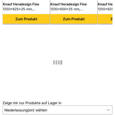
Knauf Heradesign Fine
Knauf Heradesign Fine
Knauf Her
1250x625x25 mm,
1200x600x25 mm,
1250x625
Holzwolle, AK-01 Kante, weiß,
Holzwolle, AK-01 Kante, weiß,
Holzwolle,
27,344 m²/Palette
Zum Produkt
50,40 m²/Doppel-Palette
Zum Produkt
19,531 m²/
Zu
Zeige mir nur Produkte auf Lager in
Niederlassung(en) wählen