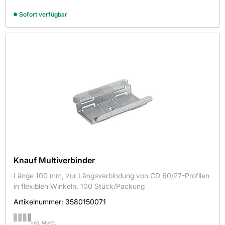
Oberflächenoptik
1250x625x35
feuerverzinkt
Ankerwinkel
Sofort verfügbar
3050x24x24
glatt
Außenecke
Holzstruktur
verzinkt
Befestigungs-Clip
CD-Kreuzverbinder
CD-Längsverbinder
Direktabhänger
Direktmontage-Clip
Direktschwingabhänger
Doppelfeder
Innenecke
Knauf Multiverbinder
Kreuzschnellverbinder
Länge 100 mm, zur Längsverbindung von CD 60/27-Profilen
Kreuzverbinder
in flexiblen Winkeln, 100 Stück/Packung
Kupplung
Artikelnummer:
3580150071
Längsverbinder
inkl. MwSt.