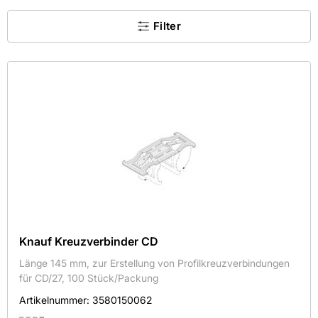
×
Filter
Kein Treffer gefunden.
Kategorie
Farbe
Hersteller
Maße
Mehr
Aktive Filter
Knauf Kreuzverbinder CD
Länge 145 mm, zur Erstellung von Profilkreuzverbindungen
für CD/27, 100 Stück/Packung
Artikelnummer:
3580150062
×