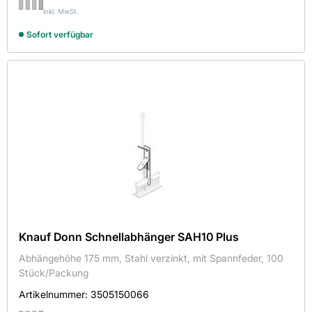
inkl. MwSt.
Breite in mm
Sofort verfügbar
15
625
Sortieren nach
Verfügbarkeit
Auf Lager
Knauf Donn Schnellabhänger SAH10 Plus
Höhe in mm
Abhängehöhe 175 mm, Stahl verzinkt, mit Spannfeder, 100
24
Stück/Packung
25
Artikelnummer:
3505150066