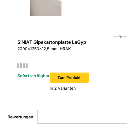
SINIAT Gipskartonplatte LaGyp
Rigips 
2000x1250x12,5 mm, HRAK
25 kg / 
Sofort verfügbar
Sofort v
Zum Produkt
In 2 Varianten
Bewertungen