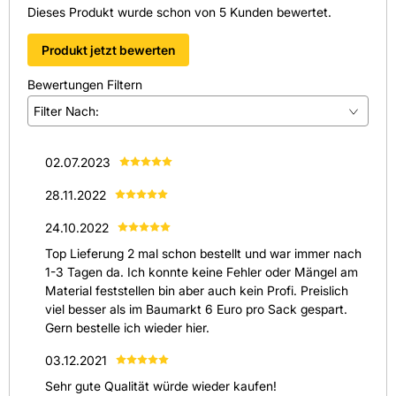
Dieses Produkt wurde schon von 5 Kunden bewertet.
Produkt jetzt bewerten
Bewertungen Filtern
Filter Nach:
(
5
)
02.07.2023
(
0
)
28.11.2022
(
0
)
24.10.2022
(
0
)
Top Lieferung 2 mal schon bestellt und war immer nach
(
0
)
1-3 Tagen da. Ich konnte keine Fehler oder Mängel am
Alle anzeigen
(
5
)
Material feststellen bin aber auch kein Profi. Preislich
viel besser als im Baumarkt 6 Euro pro Sack gespart.
Gern bestelle ich wieder hier.
03.12.2021
Sehr gute Qualität würde wieder kaufen!