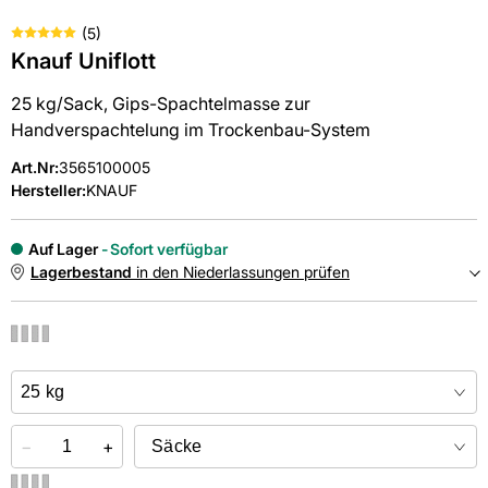
(
5
)
Knauf Uniflott
25 kg/Sack, Gips-Spachtelmasse zur
Handverspachtelung im Trockenbau-System
Art.Nr
:
3565100005
Hersteller:
KNAUF
Auf Lager
Sofort verfügbar
Lagerbestand
in den Niederlassungen prüfen
NIEDERLASSUNGEN
Online kaufen &
kostenlos
in der Niederlassung abholen
−
+