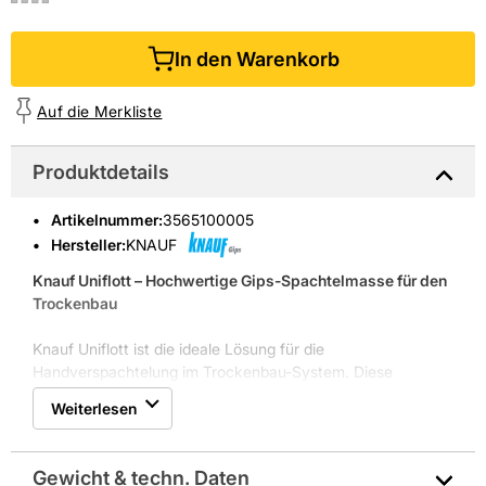
In den Warenkorb
Auf die Merkliste
Produktdetails
Artikelnummer
:
3565100005
Hersteller:
KNAUF
Knauf Uniflott – Hochwertige Gips-Spachtelmasse für den
Trockenbau
Knauf Uniflott ist die ideale Lösung für die
Handverspachtelung im Trockenbau-System. Diese
hochwertige Gips-Spachtelmasse überzeugt durch ihre
Weiterlesen
besondere Zusammensetzung und vielseitige
Anwendungsmöglichkeiten.
Gewicht & techn. Daten
Produkteigenschaften: