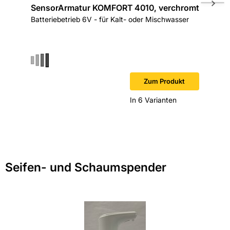
SensorArmatur KOMFORT 4010, verchromt
Sensor 
Batteriebetrieb 6V - für Kalt- oder Mischwasser
KLASSI
Netzbetr
verchro
Zum Produkt
In 6 Varianten
Seifen- und Schaumspender