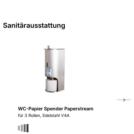
Sanitärausstattung
WC-Papier Spender Paperstream
Sensor
für 3 Rollen, Edelstahl V4A
WP 102e-