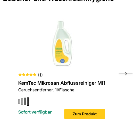
(
1
)
KemTec Mikrosan Abflussreiniger MI1
KemTec 
Geruchsentferner, 1l/Flasche
3x1 l/Fl
Sofort verfügbar
Sofort v
Zum Produkt