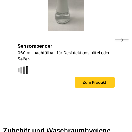
Sensorspender
Sensor
360 ml, nachfüllbar, für Desinfektionsmittel oder
Seifens
Seifen
ml/Nachf
Sofort v
Zum Produkt
Zubehör und Waschraumhygiene