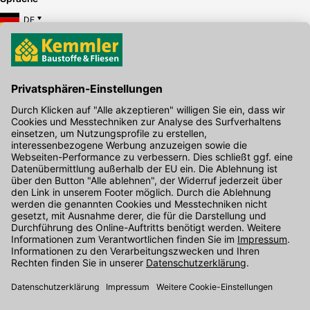
DE
Hier gibt's die kostenlose App
Kontakt
Unser Onlineshop Team ist montags bis freitags von 08:00 - 17:00
Uhr unter der Telefonnummer
07071 / 151-151
für Sie erreichbar.
Alternativ können Sie unser
Kontaktformular
nutzen.
Den Kontakt direkt in unsere Niederlassungen finden Sie
hier
.
Folgen Sie uns auf
: