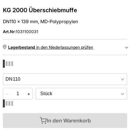
KG 2000 Überschiebmuffe
DN110 x 139 mm, MD-Polypropylen
Art.Nr
:
1031100031
Lagerbestand
in den Niederlassungen prüfen
NIEDERLASSUNGEN
Online kaufen &
kostenlos
in der Niederlassung abholen
−
+
In den Warenkorb