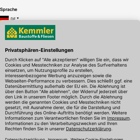
Sprache
DE
Hier gibt's die kostenlose App
Kontakt
Unser Onlineshop Team ist montags bis freitags von 08:00 - 17:00
Uhr unter der Telefonnummer
07071 / 151-151
für Sie erreichbar.
Alternativ können Sie unser
Kontaktformular
nutzen.
Den Kontakt direkt in unsere Niederlassungen finden Sie
hier
.