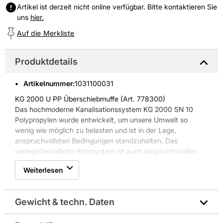
Artikel ist derzeit nicht online verfügbar. Bitte kontaktieren Sie
uns
hier.
Auf die Merkliste
Produktdetails
Artikelnummer
:
1031100031
KG 2000 U PP Überschiebmuffe (Art. 778300)
Das hochmoderne Kanalisationssystem KG 2000 SN 10
Polypropylen wurde entwickelt, um unsere Umwelt so
wenig wie möglich zu belasten und ist in der Lage,
anspruchvollsten Bedingungen standzuhalten. Das
verlegefreundliche Rohrsystem ist auch anspruchsvollen
Bedingungen gegenüber beständig und sehr langlebig.
Weiterlesen
Anwendung als erdverlegte Abwasserkanäle und -
leitungen, die Rohre sind gegen übliche Abwässer (pH 2 -
pH 12) beständig
Gewicht & techn. Daten
Eigenschaften KG 2000 U PP Überschiebemuffe:
* hohe Schlagzähigkeit