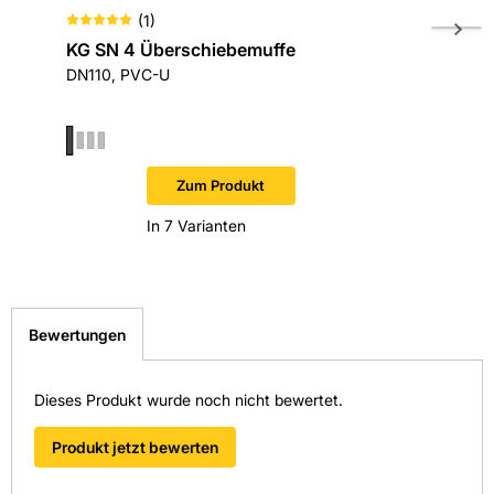
(
1
)
KG SN 4 Überschiebemuffe
Funke 
DN110, PVC-U
für Bere
V2A
Sofort v
Zum Produkt
In 7 Varianten
Bewertungen
Dieses Produkt wurde noch nicht bewertet.
Produkt jetzt bewerten