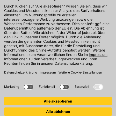
Kontakt
Unser Onlineshop Team ist montags bis freitags von 08:00 - 17:00
Uhr unter der Telefonnummer
07071 / 151-151
für Sie erreichbar.
Alternativ können Sie unser
Kontaktformular
nutzen.
Den Kontakt direkt in unsere Niederlassungen finden Sie
hier
.
Folgen Sie uns auf
: