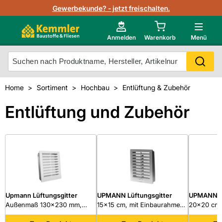
Lagerbestand in Echtzeit
Gewerbekunde? - jetzt freischalten.
Nutzerverwaltung
Neu im Onlineshop?
Anmelden
Warenkorb
Menü
Photovoltaik Konfigurator
Mein Konto
Produkt scannen
Home
Sortiment
Hochbau
Entlüftung & Zubehör
Projektlisten
Meistverkaufte Produkte
Entlüftung und Zubehör
Kunden kauften auch
Starker Service
Unsere Kemmler-Marke
Technische Daten & Merkblätter
Videos
Upmann Lüftungsgitter
UPMANN Lüftungsgitter
UPMANN Lü
Außenmaß 130x230 mm,
15x15 cm, mit Einbaurahmen
20x20 cm,
Polystyrol, mit Fliegenschutz
und Fliegenschutz, weiß
und Fliege