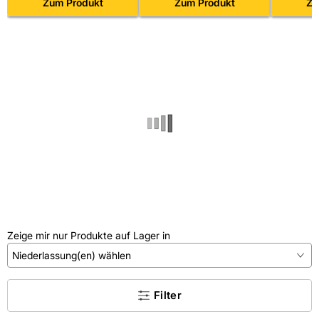
und Einbaurahmen, weiß
Zum Produkt
Zum Produkt
Zu
Zeige mir nur Produkte auf Lager in
Niederlassung(en) wählen
×
Filter
Kein Treffer gefunden.