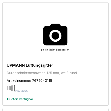
Lüftungsrosette
Lüftungsschlauch
Reduzierstück
Rohr-Schlauchhalter
Rohreinschubventilator
Rundrohr
Rundrohrbogen
Schiebegitter
Teleskopkanal-Lüfter
UPMANN Lüftungsgitter
Umlenkstück
Durchschnittsnennweite 125 mm, weiß rund
Wetterschutzgitter
Artikelnummer:
7675040115
Übergangsstück
inkl. MwSt.
Sofort verfügbar