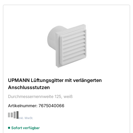
Kategorie
Farbe
Hersteller
Maße
Mehr
Aktive Filter
UPMANN Lüftungsgitter mit verlängerten
Anschlussstutzen
Durchmessernennweite 125, weiß
Artikelnummer:
7675040066
UPMANN GMBH & CO
inkl. MwSt.
Länge in mm
Sofort verfügbar