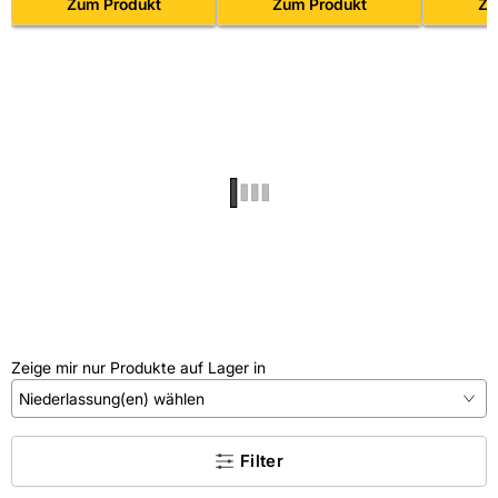
Zum Produkt
3 Schlüssel
Zum Produkt
Zu
Zeige mir nur Produkte auf Lager in
Niederlassung(en) wählen
×
Filter
Kein Treffer gefunden.