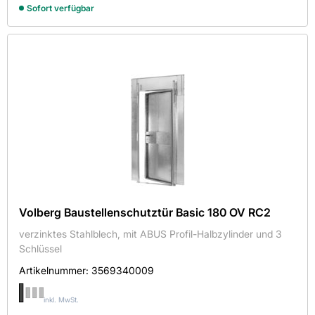
Sofort verfügbar
SEMIN S.A.S
Volberg Bauschutzsysteme GmbH
Sortieren nach
Verfügbarkeit
Auf Lager
Volberg Baustellenschutztür Basic 180 OV RC2
Länge in mm
verzinktes Stahlblech, mit ABUS Profil-Halbzylinder und 3
25000
Schlüssel
50000
Artikelnummer:
3569340009
inkl. MwSt.
Breite in mm