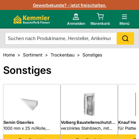
Lagerbestand in Echtzeit
Gewerbekunde? - jetzt freischalten.
Nutzerverwaltung
Neu im Onlineshop?
Anmelden
Warenkorb
Menü
Photovoltaik Konfigurator
Mein Konto
Produkt scannen
Home
Sortiment
Trockenbau
Sonstiges
Projektlisten
Meistverkaufte Produkte
Sonstiges
Kunden kauften auch
Starker Service
Unsere Kemmler-Marke
Technische Daten & Merkblätter
Videos
Semin Glasvlies
Volberg Baustellenschutztür
Knauf Her
1000 mm x 25 m/Rolle,
Basic 180 OV RC2
verzinktes Stahlblech, mit
Bohrschab
für Platte
Flächengewicht 150 g/m²
ABUS Profil-Halbzylinder und
mm