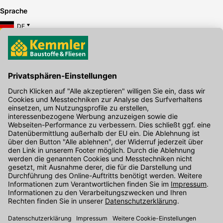
Sprache
DE
Hier gibt's die kostenlose App
Kontakt
Unser Onlineshop Team ist montags bis freitags von 08:00 - 17:00
Uhr unter der Telefonnummer
07071 / 151-151
für Sie erreichbar.
Alternativ können Sie unser
Kontaktformular
nutzen.
Den Kontakt direkt in unsere Niederlassungen finden Sie
hier
.