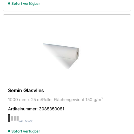
Sofort verfügbar
875
1000
Höhe in mm
1850
2000
Artikeltyp
Feuerwiderstandsklasse
Baustellenschutztür
Semin Glasvlies
Bohrschablone
Material
F 30
1000 mm x 25 m/Rolle, Flächengewicht 150 g/m²
Glasfaservlies
Artikelnummer:
3085350081
Oberfläche
Metall
Mehrzwecktür
inkl. MwSt.
Tape
verzinkt
Sofort verfügbar