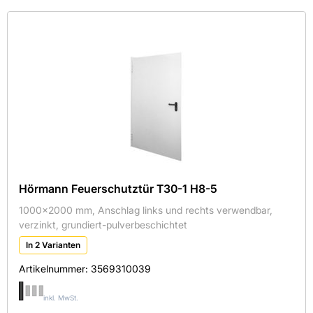
Kategorie
Farbe
Hersteller
Maße
Mehr
Aktive Filter
Hörmann Feuerschutztür T30-1 H8-5
1000x2000 mm, Anschlag links und rechts verwendbar,
verzinkt, grundiert-pulverbeschichtet
In 2 Varianten
HÖRMANN KG
Artikelnummer:
3569310039
KNAUF
inkl. MwSt.
KNAUF AMF