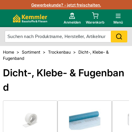
Lagerbestand in Echtzeit
Gewerbekunde? - jetzt freischalten.
Nutzerverwaltung
Neu im Onlineshop?
Anmelden
Warenkorb
Menü
Photovoltaik Konfigurator
Mein Konto
Produkt scannen
Home
Sortiment
Trockenbau
Dicht-, Klebe- &
Projektlisten
Fugenband
Meistverkaufte Produkte
Kunden kauften auch
Dicht-, Klebe- & Fugenban
Starker Service
Unsere Kemmler-Marke
d
Technische Daten & Merkblätter
Videos