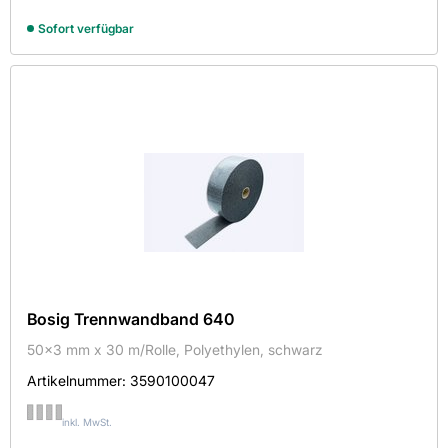
BOSIG GmbH
Sofort verfügbar
BPJ SAS
FERMACELL
KNAUF
POLYSCHAUM PACKTECHNIK GMBH
RIGIPS
Länge in mm
10000
750000
Breite in mm
Bosig Trennwandband 640
50x3 mm x 30 m/Rolle, Polyethylen, schwarz
12
1000
Artikelnummer:
3590100047
Sortieren nach
inkl. MwSt.