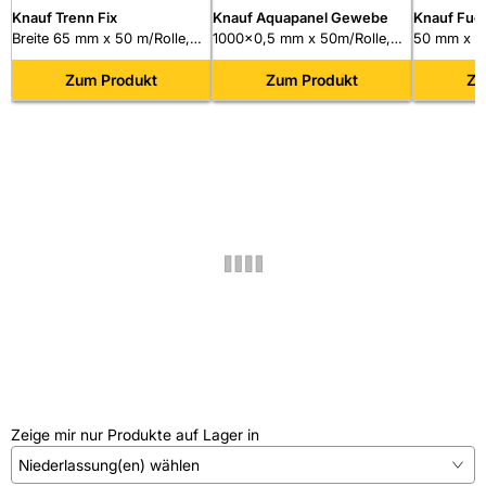
Knauf Trenn Fix
Knauf Aquapanel Gewebe
Knauf Fug
Breite 65 mm x 50 m/Rolle,
1000x0,5 mm x 50m/Rolle,
Kurt
50 mm x 25
Trennstreifen für
MW 4x4 mm, mit
Bewehrungs
Anschlussfugen
Zum Produkt
alkaliresistenter Beschichtung
Zum Produkt
Fugenvers
Zu
Zeige mir nur Produkte auf Lager in
Niederlassung(en) wählen