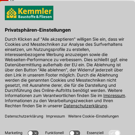
Hier gibt's die kostenlose App
Kontakt
Unser Onlineshop Team ist montags bis freitags von 08:00 - 17:00
Uhr unter der Telefonnummer
07071 / 151-151
für Sie erreichbar.
Alternativ können Sie unser
Kontaktformular
nutzen.
Den Kontakt direkt in unsere Niederlassungen finden Sie
hier
.
Folgen Sie uns auf
: