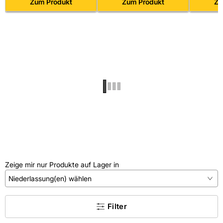
Steingut glasiert
Zum Produkt
Zum Produkt
glasiert
Zu
Zeige mir nur Produkte auf Lager in
Niederlassung(en) wählen
×
Filter
Kein Treffer gefunden.