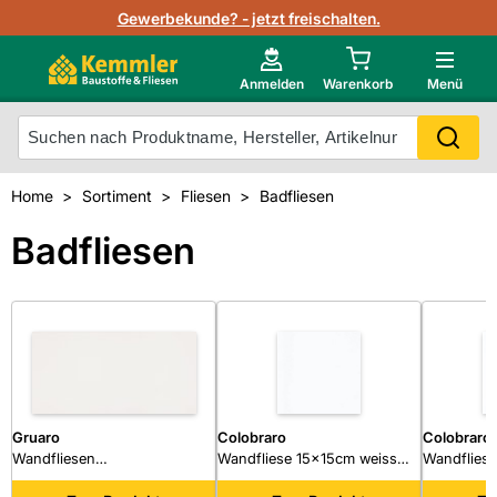
Lagerbestand in Echtzeit
Gewerbekunde? - jetzt freischalten.
Nutzerverwaltung
Neu im Onlineshop?
Anmelden
Warenkorb
Menü
Photovoltaik Konfigurator
Mein Konto
Produkt scannen
Home
Sortiment
Fliesen
Badfliesen
Projektlisten
Meistverkaufte Produkte
Badfliesen
Kunden kauften auch
Starker Service
Unsere Kemmler-Marke
Technische Daten & Merkblätter
Videos
Gruaro
Colobraro
Colobraro
Wandfliesen
Wandfliese 15x15cm weiss
Wandfliese
29,8x59,8x0,8cm weiß matt
Steingut
weiss glän