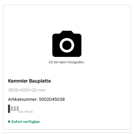
Kategorie
Farbe
Hersteller
Maße
Mehr
Aktive Filter
Kemmler Bauplatte
2600x600x20 mm
Artikelnummer:
5002045038
inkl. MwSt.
×
Sofort verfügbar
AGROB BUCHTAL GMBH