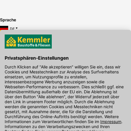
Sprache
DE
Hier gibt's die kostenlose App
Kontakt
Unser Onlineshop Team ist montags bis freitags von 08:00 - 17:00
Uhr unter der Telefonnummer
07071 / 151-151
für Sie erreichbar.
Alternativ können Sie unser
Kontaktformular
nutzen.