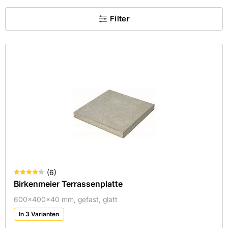
×
Filter
Kein Treffer gefunden.
Kategorie
Farbe
Hersteller
Maße
Mehr
Aktive Filter
(
6
)
Birkenmeier Terrassenplatte
600x400x40 mm, gefast, glatt
In 3 Varianten
×