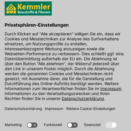
Hier gibt's die kostenlose App
Kontakt
Unser Onlineshop Team ist montags bis freitags von 08:00 - 17:00
Uhr unter der Telefonnummer
07071 / 151-151
für Sie erreichbar.
Alternativ können Sie unser
Kontaktformular
nutzen.
Den Kontakt direkt in unsere Niederlassungen finden Sie
hier
.
Folgen Sie uns auf
: