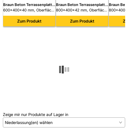
Braun Beton Terrassenplatte
Braun Beton Terrassenplatte
Braun Beto
Clean Stone
600x400x40 mm, Oberfläche
Creativ Line
800x400x42 mm, Oberfläche
Creativ Li
800x400x4
R10, Nr. 204
R10, Premium imprägniert
R10, Premi
Zum Produkt
Zum Produkt
Zu
Zeige mir nur Produkte auf Lager in
Niederlassung(en) wählen