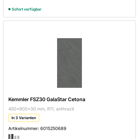
1195x1195x20
750x375x50
Sofort verfügbar
1195x196,5x20
750x500x50
1195x297x20
750x500x80
1195x395x30
750x750x45
1195x395x30 mm
795x395x20
1195x396,5x20+40
795x795x20
1195x596,5x20
800x400x20
1800x196,5x20
800x400x30
800x400x40
800x400x42
Kemmler FSZ30 GalaStar Cetona
800x400x50
450x900x30 mm, R11, anthrazit
800x800x20
In 3 Varianten
800x800x30
Artikelnummer:
6015250689
800x800x40