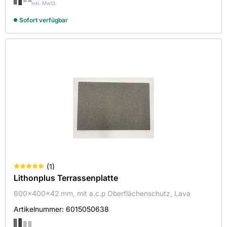
inkl. MwSt.
Sortieren nach
Sofort verfügbar
Verfügbarkeit
Auf Lager
Abmessungen in mm
×
Art
Artikeltyp
3x19
Bodenbelag
(
1
)
Lithonplus Terrassenplatte
50x12x3
×
Bedarf pro m²
600x400x42 mm, mit a.c.p Oberflächenschutz, Lava
140x2,5
Durchmesser in mm
Ausgleichsring
2,8
Artikelnummer:
6015050638
200x200x80
Baumscheibe
4
Frostbeständig
250x250x40