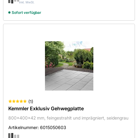
900x250x40
inkl. MwSt.
900x300x50
Sofort verfügbar
900x300x80
900x600x20
920x247x35
1000x1000x50
1000x250x40
1000x250x50
1000x500x50
1000x500x80
1046x295/445x45
(
1
)
1195x395x20
Kemmler Exklusiv Gehwegplatte
1200x1200x20
800x400x42 mm, feingestrahlt und imprägniert, seidengrau
1200x300x20
Artikelnummer:
6015050603
1200x400x20