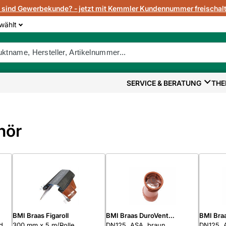
e sind Gewerbekunde? - jetzt mit Kemmler Kundennummer freischalt
wählt
SERVICE & BERATUNG
THE
hör
BMI Braas Figaroll
BMI Braas DuroVent
BMI Bra
d
300 mm x 5 m/Rolle,
Oberrohr
DN125, ASA, braun
Oberroh
DN125, A