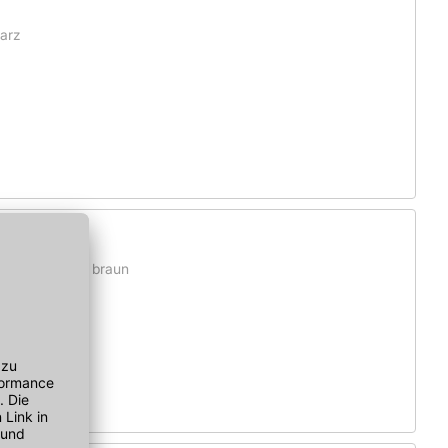
warz
rst und Grat, braun