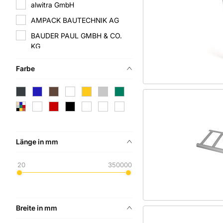
alwitra GmbH
AMPACK BAUTECHNIK AG
BAUDER PAUL GMBH & CO.
KG
BMI Deutschland GmbH
Farbe
CREATON GmbH
DTB DACH TECHNIK BRIEL
EJOT SE & Co. KG
ERLUS AG
Etex Germany Exteriors GmbH
Länge in mm
FDT Flachdach Technologie
GmbH
20
350000
FELDER GMBH LÖTTECHNIK
FLECK GMBH
Breite in mm
FLENDER WILHELM GMBH &
CO. KG