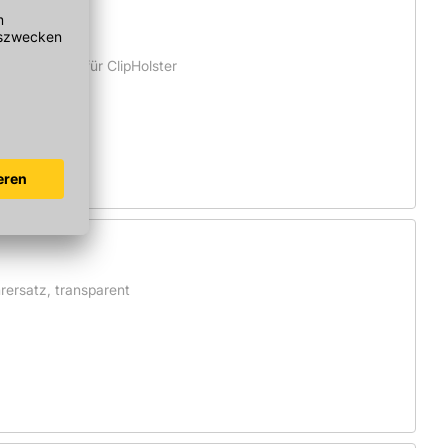
igem Auge, für ClipHolster
rersatz, transparent