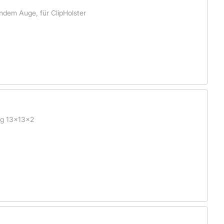
dem Auge, für ClipHolster
ng 13x13x2