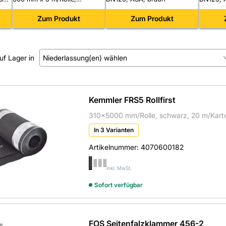
Lüftungslabyrinth, anthrazit
Zum Produkt
Zum Produkt
uf Lager in
Niederlassung(en) wählen
Kein Treffer gefunden.
Kemmler FRS5 Rollfirst
310x5000 mm/Rolle, schwarz, 20 m/Kart
In 3 Varianten
Artikelnummer:
4070600182
inkl. MwSt.
Sofort verfügbar
FOS Seitenfalzklammer 456-2