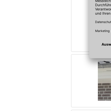
Schuler Bedachungen
SFS Group Germany GmbH
SITA BAUELEMENTE GMBH
Skylotec GmbH
SOPREMA GMBH
tk accelis Plastics GmbH
Ubbink GmbH
UNGEHEUER WILHELM SÖHNE
GMBH
UPMANN GMBH & CO
WELLHÖFER TREPPEN GMBH
& CO. KG
Wevolt Deutschland GmbH
WIENERBERGER GMBH
ZIWI Vertriebs GmbH