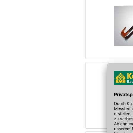
KNAUF
LEHMANN OTTO GMBH
Lemp GmbH & Co. KG
LOROWERK
MASC Bauartikel Vertriebs
GmbH
NELSKAMP
OSSENBERG - SCHULE GMBH
& CO KG
PALMER BLECHE GMBH U. CO.
KG
PROTEKTORWERK
ROCKWOOL
Roto Frank Treppen GmbH
Rudolf Bauer GmbH
Schindelgeschäft Ammon