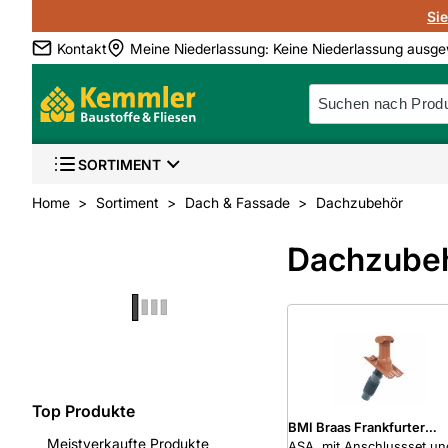
Si
Kontakt
Meine Niederlassung
:
Keine Niederlassung ausge
SORTIMENT
Home
Sortiment
Dach & Fassade
Dachzubehör
Dachzube
Top Produkte
BMI Braas Frankfurter
Meistverkaufte Produkte
Pfanne DuroVent Bausatz
ASA, mit Anschlussset un