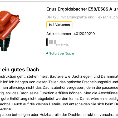
Erlus Ergoldsbacher E58/E58S Alu Sa
DN 125, mit Grundplatte und Flexschlauch,
In 4 Varianten
Artikelnummer:
4012020210
inkl. MwSt.
Sofort verfügbar
 ein gutes Dach
truktion geht, stehen meist Bauteile wie Dachziegeln und Dämmmatte
 schließlich hängen von diesen Teilen das optische Erscheinungsbild
e man allerdings nicht das Dachzubehör vergessen, denn die passende
g, soll das Dach seine Funktion erfüllen können. Sind die Abschlüsse
e gute Entlüftung nicht abgeleitet werden kann. Damit wäre eine bal
achbau auch auf die kleinen Details und entscheiden Sie sich beim D
technik
hpappe befestigen oder Holzbauteile der Dachkonstruktion verschrau