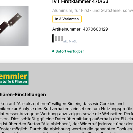
IVT Firstklammer 470/53
Aluminium, für First- und Gratsteine, sch
In 3 Varianten
Artikelnummer:
4070600129
inkl. MwSt.
Sofort verfügbar
IVT Firstendscheibe
Polypropylen, zum Abschluss am Trockenfi
In 3 Varianten
Artikelnummer:
4070600113
inkl. MwSt.
Sofort verfügbar