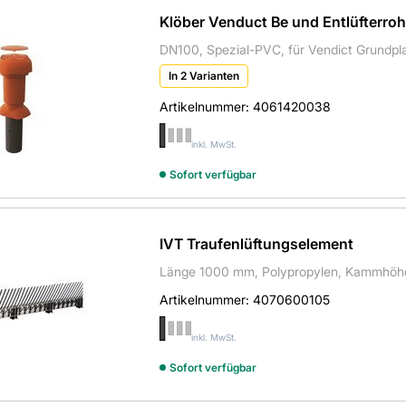
Klöber Venduct Be und Entlüfterroh
DN100, Spezial-PVC, für Vendict Grundpla
In 2 Varianten
Artikelnummer:
4061420038
inkl. MwSt.
Sofort verfügbar
IVT Traufenlüftungselement
Länge 1000 mm, Polypropylen, Kammhöh
Artikelnummer:
4070600105
inkl. MwSt.
Sofort verfügbar