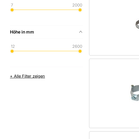
7
2000
GSG UrbanGuard GmbH
Guntram End GmbH
Gustav Barth GmbH
Höhe in mm
Harald Zahn GmbH
12
2600
HELLER METALL GMBH
Heuel GmbH Aluminiumgießerei
Hirsch-Line GmbH
HOLZMÜLLER GMBH
+ Alle Filter zeigen
Hymer-Leichtmetallbau
ISO-Chemie GmbH
Karl Grumbach GmbH & Co. KG
Karl-Heinz Lange GmbH+Co.
KG
Kemmler