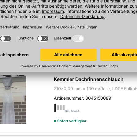
FOS Seitenfalzklammer 456-2
145x7 mm, für Lattung 30x50 mm, mit eck
Artikelnummer:
4070040081
inkl. MwSt.
Sofort verfügbar
Kemmler Dachrinnenschlauch
210x0,09 mm x 100 m/Rolle, LDPE Fallroh
Artikelnummer:
3045150089
inkl. MwSt.
Sofort verfügbar