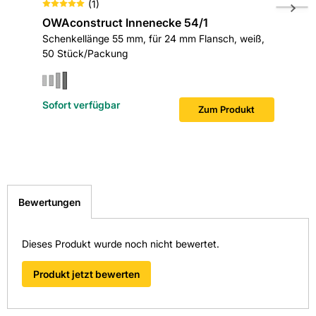
(
1
)
OWAconstruct Innenecke 54/1
OWAcon
Schenkellänge 55 mm, für 24 mm Flansch, weiß,
110x20 m
50 Stück/Packung
100 Stü
Sofort verfügbar
Sofort v
Zum Produkt
Bewertungen
Dieses Produkt wurde noch nicht bewertet.
Produkt jetzt bewerten