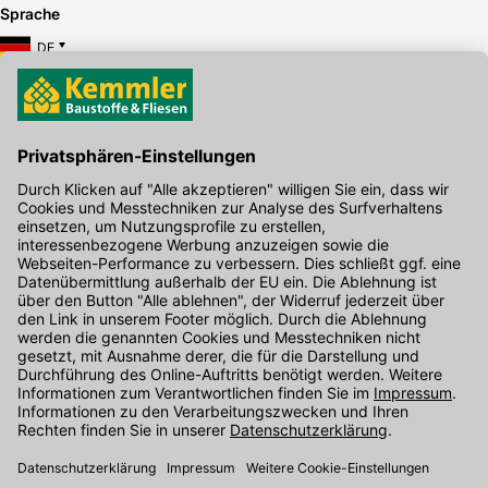
Sprache
DE
Hier gibt's die kostenlose App
Kontakt
Unser Onlineshop Team ist montags bis freitags von 08:00 - 17:00
Uhr unter der Telefonnummer
07071 / 151-151
für Sie erreichbar.
Alternativ können Sie unser
Kontaktformular
nutzen.
Den Kontakt direkt in unsere Niederlassungen finden Sie
hier
.
Folgen Sie uns auf
: