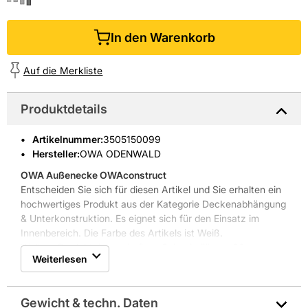
In den Warenkorb
Auf die Merkliste
Produktdetails
Artikelnummer
:
3505150099
Hersteller:
OWA ODENWALD
OWA Außenecke OWAconstruct
Entscheiden Sie sich für diesen Artikel und Sie erhalten ein
hochwertiges Produkt aus der Kategorie Deckenabhängung
& Unterkonstruktion. Es eignet sich für den Einsatz im
Innenbereich. Die Farbe des Artikels ist Weiß.
Weitere Produkteigenschaften: Schenkellänge: 60 mm,
Weiterlesen
Sichtseite: weiß, schnelle und einfache Montage
Gewicht & techn. Daten