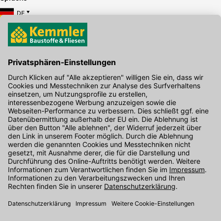
DE
Hier gibt's die kostenlose App
Kontakt
Unser Onlineshop Team ist montags bis freitags von 08:00 - 17:00
Uhr unter der Telefonnummer
07071 / 151-151
für Sie erreichbar.
Alternativ können Sie unser
Kontaktformular
nutzen.
Den Kontakt direkt in unsere Niederlassungen finden Sie
hier
.
Folgen Sie uns auf
: