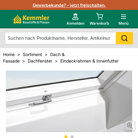
Lagerbestand in Echtzeit
Gewerbekunde? - jetzt freischalten.
Nutzerverwaltung
Neu im Onlineshop?
Anmelden
Warenkorb
Menü
Photovoltaik Konfigurator
Mein Konto
Produkt scannen
Home
Sortiment
Dach &
Projektlisten
Fassade
Dachfenster
Eindeckrahmen & Innenfutter
Meistverkaufte Produkte
Kunden kauften auch
Starker Service
Unsere Kemmler-Marke
Technische Daten & Merkblätter
Videos