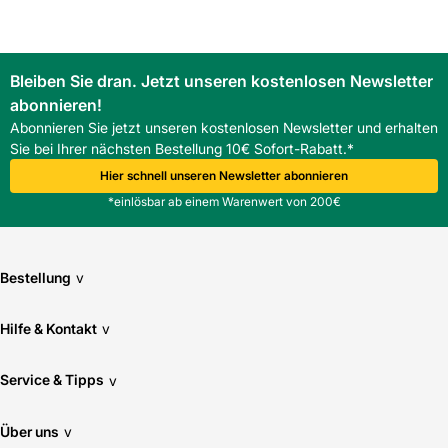
Ja, es besteht aus feuchtigkeitsresistentem Kunststoff, ist
pflegeleicht und kann von Hand abgewischt werden.
Kann das Innenfutter auch in Holzoptik geliefert werden?
Bleiben Sie dran. Jetzt unseren kostenlosen Newsletter
Standardmäßig ist es in Weiß erhältlich; Holzoptik ist als
abonnieren!
Option verfügbar.
Eignet sich das Innenfutter für intensive
Abonnieren Sie jetzt unseren kostenlosen Newsletter und erhalten
Belüftungsanwendungen?
Sie bei Ihrer nächsten Bestellung 10€ Sofort-Rabatt.*
Es ist für Belüftung und Entlüftung im Dachbau vorgesehen
Hier schnell unseren Newsletter abonnieren
und bietet eine funktionale Lösung für Luftführung.
*einlösbar ab einem Warenwert von 200€
Bestellung
v
Hilfe & Kontakt
v
Service & Tipps
v
Über uns
v