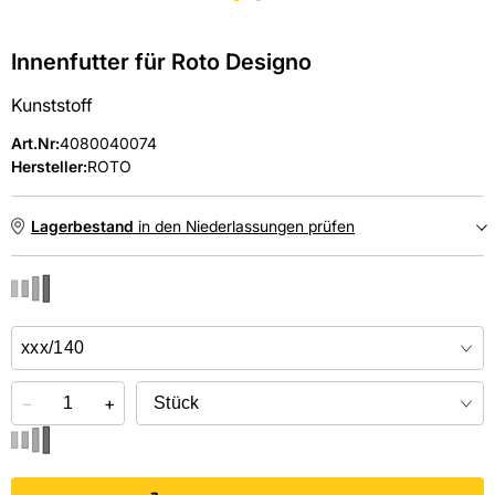
Innenfutter für Roto Designo
Kunststoff
Art.Nr
:
4080040074
Hersteller:
ROTO
Lagerbestand
in den Niederlassungen prüfen
NIEDERLASSUNGEN
Online kaufen &
kostenlos
in der Niederlassung abholen
−
+