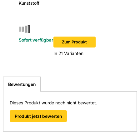
Innenfutter passgenau sitzt.
Kunststoff
Kunststo
Technische Informationen
Artikeltyp: Innenfutter Längenteil
Material: Kunststoff
Farbe: Weiß
Länge: 1400 mm
Sofort verfügbar
Gewicht: 2,0 kg
Zum Produkt
Anwendung: Belüftung, Entlüftung
In 21 Varianten
EAN: 5901336872345
Artikelnummer: 4080040074
Hersteller: ROTO
Kurzbezeichnung: ROTOZINXXX/140RX30K
Die digitalen Antworten von Kemmler unterstützen die
Bewertungen
Beschaffung durch Schnittstellen wie OCI und IDS und
sparen Zeit und Kosten.
FAQ
Dieses Produkt wurde noch nicht bewertet.
Wie wird das Innenfutter montiert und passt es an ROTO
Blendrahmen?
Produkt jetzt bewerten
Das Innenfutter wird entsprechend den Blendrahmenmaßen
montiert; Maße vor Einbau prüfen und Kanten anpassen.
Ist das Innenfutter feuchtigkeitsbeständig und leicht zu
reinigen?