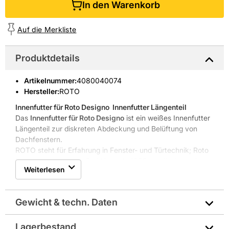
In den Warenkorb
Auf die Merkliste
Produktdetails
Artikelnummer
:
4080040074
Hersteller:
ROTO
Innenfutter für Roto Designo
 Innenfutter Längenteil
Das
Innenfutter für Roto Designo
ist ein weißes Innenfutter
Längenteil zur diskreten Abdeckung und Belüftung von
Dachfenstern.
ROTO steht für Erfahrung in Fenster- und Türtechnik; Roto
Frank DST Vertriebs-GmbH wurde 1935 gegründet und
Weiterlesen
entwickelt weiterhin Lösungen für Dachfenster.
Feuchtigkeitsresistenter Kunststoff
Einfache Montage dank Längenteil-Form
Gewicht & techn. Daten
Dezente weiße Optik, auch als Holzdekor erhältlich
Passend für Belüftung und Entlüftung im Dachbau
Robuste Ausführung und klarer Nutzen
Lagerbestand