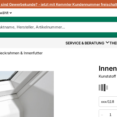
e sind Gewerbekunde? - jetzt mit Kemmler Kundennummer freischalt
wählt
SERVICE & BERATUNG
THE
deckrahmen & Innenfutter
Innen
Kunststoff
−