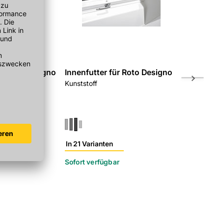
ür Roto Designo
Innenfutter für Roto Designo
Innenfutte
Kunststoff
Kunststoff
In 21 Varianten
In 21 Varian
Sofort verfügbar