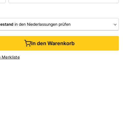
bestand
in den Niederlassungen prüfen
RLASSUNGEN
In den Warenkorb
ine kaufen &
kostenlos
in der Niederlassung abholen
e Merkliste