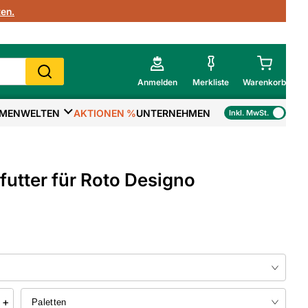
en.
Anmelden
Merkliste
Warenkorb
MENWELTEN
AKTIONEN %
UNTERNEHMEN
Inkl. MwSt.
Mein Warenkorb
Gesamtsumme
€
inkl. MwSt.
futter für Roto Designo
Zur Kasse
>
Zum Warenkorb
+