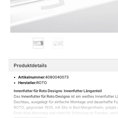
Produktdetails
Artikelnummer
:
4080040073
Hersteller:
ROTO
Innenfutter für Roto Designo
 Innenfutter Längenteil
Das
Innenfutter für Roto Designo
ist ein weißes Innenfutter L
Dachbau, ausgelegt für einfache Montage und dauerhafte Fu
ROTO, gegründet 1935, mit Sitz in Bad Mergentheim, prägte d
Dreh-Kipp-Beschlag und steht für Erfahrung im Fenster- und