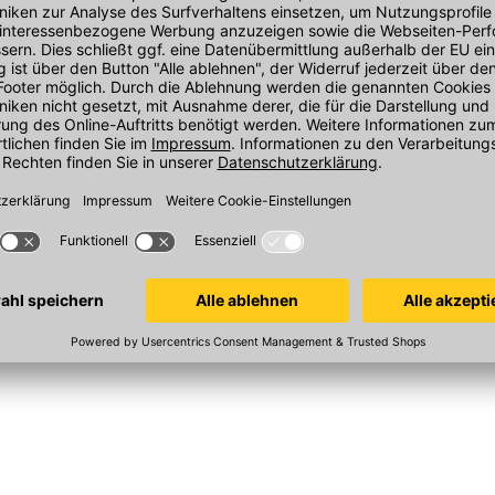
Roto Designo
Innenfutter für Roto Designo
Innenfutter f
Kunststoff
Kunststoff
reinfachen den Bestellvorgang und sparen
ten und zukunftsgerichteten Shopping-
t-Deutschland.
In 21 Varianten
In 21 Varianten
egeleicht und langlebig, ideal für feuchte
-Typen?
ZIN LAE xx/11 hilft bei der Zuordnung zu
eprüft werden.