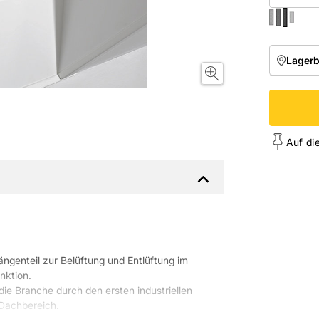
Lager
NIEDE
Onl
Auf di
ängenteil zur Belüftung und Entlüftung im
nktion.
ie Branche durch den ersten industriellen
 Dachbereich.