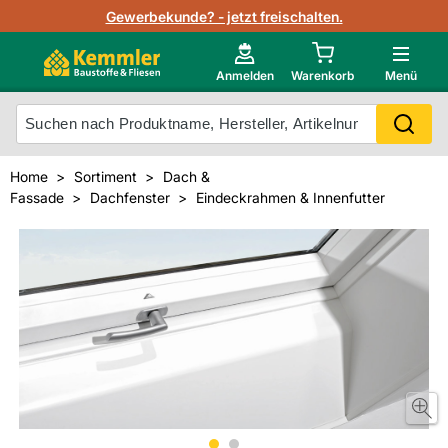
Lagerbestand in Echtzeit
Gewerbekunde? - jetzt freischalten.
Nutzerverwaltung
Neu im Onlineshop?
Anmelden
Warenkorb
Menü
Photovoltaik Konfigurator
Mein Konto
Produkt scannen
Home
Sortiment
Dach &
Projektlisten
Fassade
Dachfenster
Eindeckrahmen & Innenfutter
Meistverkaufte Produkte
Kunden kauften auch
Starker Service
Unsere Kemmler-Marke
Technische Daten & Merkblätter
Videos