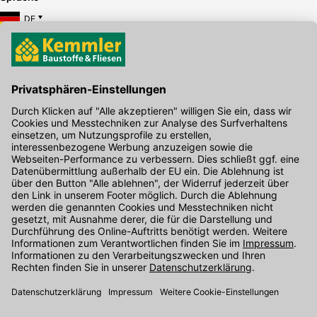
DE
Hier gibt's die kostenlose App
Kontakt
Unser Onlineshop Team ist montags bis freitags von 08:00 - 17:00
Uhr unter der Telefonnummer
07071 / 151-151
für Sie erreichbar.
Alternativ können Sie unser
Kontaktformular
nutzen.
Den Kontakt direkt in unsere Niederlassungen finden Sie
hier
.
Folgen Sie uns auf
: