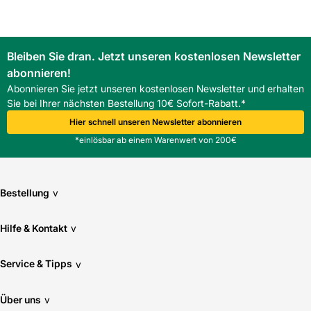
Baustofffachhandel in Südwest-Deutschland.
FAQ
Ist das Innenfutter für Roto Designo mit allen Designo-
Bleiben Sie dran. Jetzt unseren kostenlosen Newsletter
Fenstern kompatibel?
abonnieren!
Das Innenfutter ist speziell auf Designo-Blendrahmen
abgestimmt; die Variante 134/xxx und ähnliche
Abonnieren Sie jetzt unseren kostenlosen Newsletter und erhalten
Ausführungen sind kompatibel.
Sie bei Ihrer nächsten Bestellung 10€ Sofort-Rabatt.*
Hier schnell unseren Newsletter abonnieren
*einlösbar ab einem Warenwert von 200€
Bestellung
v
Hilfe & Kontakt
v
Service & Tipps
v
Über uns
v