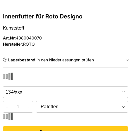
Innenfutter für Roto Designo
Kunststoff
Art.Nr
:
4080040070
Hersteller:
ROTO
Lagerbestand
in den Niederlassungen prüfen
NIEDERLASSUNGEN
Online kaufen &
kostenlos
in der Niederlassung abholen
−
+