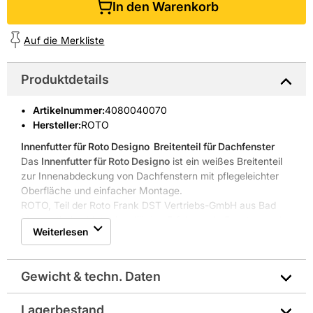
In den Warenkorb
Auf die Merkliste
Produktdetails
Artikelnummer
:
4080040070
Hersteller:
ROTO
Innenfutter für Roto Designo
 Breitenteil für Dachfenster
Das
Innenfutter für Roto Designo
ist ein weißes Breitenteil
zur Innenabdeckung von Dachfenstern mit pflegeleichter
Oberfläche und einfacher Montage.
ROTO, Teil der Roto Frank DST Vertriebs-GmbH aus Bad
Mergentheim, bietet langjährige Erfahrung in Fenster- und
Weiterlesen
Dachfenstertechnik.
Feuchtigkeitsresistenter Kunststoff, pflegeleicht
Moderne Optik, auch in Holz-Dekoren erhältlich
Gewicht & techn. Daten
Einfache Montage vor Ort
Passend für Blendrahmenbreite 1640 mm
Speziell für den Dachbau geeignet
Lagerbestand