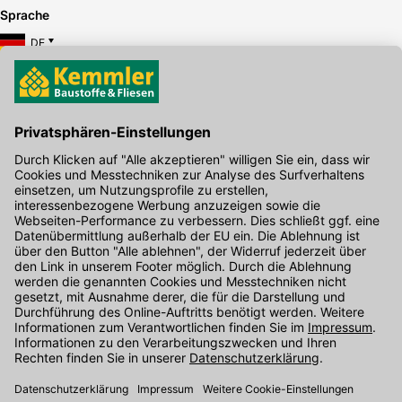
Sprache
DE
Hier gibt's die kostenlose App
Kontakt
Unser Onlineshop Team ist montags bis freitags von 08:00 - 17:00
Uhr unter der Telefonnummer
07071 / 151-151
für Sie erreichbar.
Alternativ können Sie unser
Kontaktformular
nutzen.
Den Kontakt direkt in unsere Niederlassungen finden Sie
hier
.
Folgen Sie uns auf
: