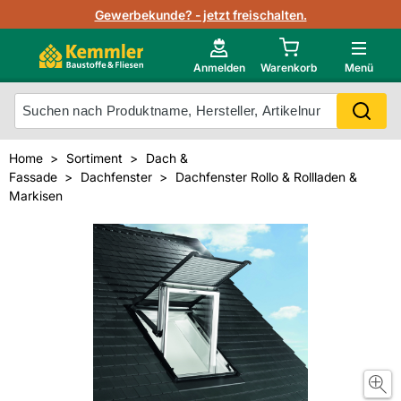
Lagerbestand in Echtzeit
Gewerbekunde? - jetzt freischalten.
Nutzerverwaltung
Neu im Onlineshop?
Anmelden
Warenkorb
Menü
Photovoltaik Konfigurator
Mein Konto
Produkt scannen
Home
Sortiment
Dach &
Projektlisten
Fassade
Dachfenster
Dachfenster Rollo & Rollladen &
Meistverkaufte Produkte
Markisen
Kunden kauften auch
Starker Service
Unsere Kemmler-Marke
Technische Daten & Merkblätter
Videos