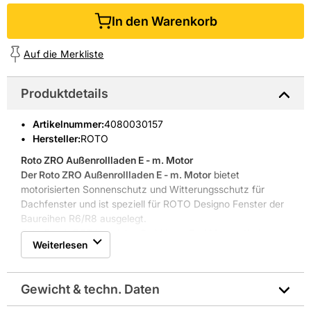
In den Warenkorb
Auf die Merkliste
Produktdetails
Artikelnummer
:
4080030157
Hersteller:
ROTO
Roto ZRO Außenrollladen E - m. Motor
Der Roto ZRO Außenrollladen E - m. Motor
bietet
motorisierten Sonnenschutz und Witterungsschutz für
Dachfenster und ist speziell für ROTO Designo Fenster der
Baureihen R6/R8 ausgelegt.
Roto Frank DST Vertriebs-GmbH aus Bad Mergentheim
Weiterlesen
steht seit 1935 für Fenster- und Türtechnik; die langjährige
Erfahrung spiegelt sich in zuverlässiger Verarbeitung und
passgenauer Produktintegration wider.
Gewicht & techn. Daten
Elektrischer Außenrollladen mit integriertem Motor
Passend für R6/R8 Designo Fenster R703