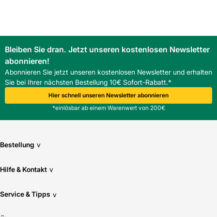
Baustofffachhandel im Südwesten Deutschlands.
FAQ
Wie passt der Roto ZRO Außenrollladen E - m. Motor zu
meinen ROTO Designo R6/R8 Fenstern?
Bleiben Sie dran. Jetzt unseren kostenlosen Newsletter
Der Roto ZRO Außenrollladen E - m. Motor ist speziell für
abonnieren!
ROTO Designo Fenster der Baureihen R6 und R8
konstruiert; die Variante 134/098 entspricht den üblichen
Abonnieren Sie jetzt unseren kostenlosen Newsletter und erhalten
Blendrahmenmaßen und gewährleistet passgenaue
Sie bei Ihrer nächsten Bestellung 10€ Sofort-Rabatt.*
Integration.
Hier schnell unseren Newsletter abonnieren
*einlösbar ab einem Warenwert von 200€
Bestellung
v
Hilfe & Kontakt
v
Service & Tipps
v