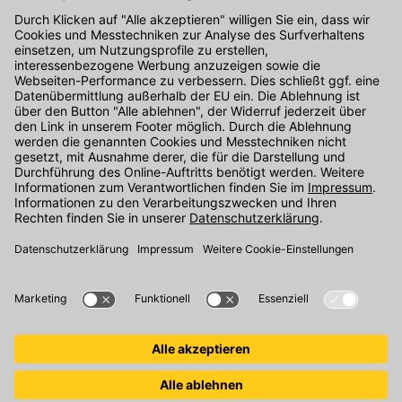
Kontakt
Unser Onlineshop Team ist montags bis freitags von 08:00 - 17:00
Uhr unter der Telefonnummer
07071 / 151-151
für Sie erreichbar.
Alternativ können Sie unser
Kontaktformular
nutzen.
Den Kontakt direkt in unsere Niederlassungen finden Sie
hier
.
Folgen Sie uns auf
: