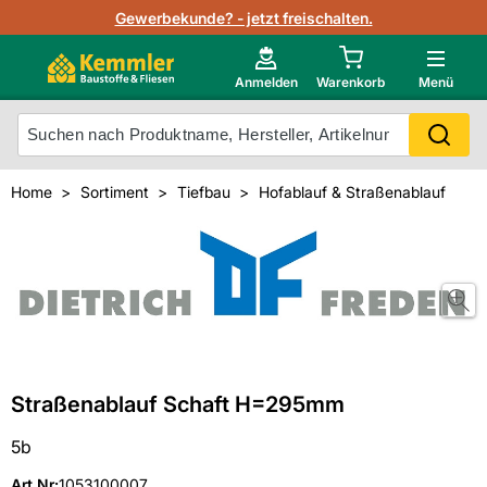
Lagerbestand in Echtzeit
Gewerbekunde? - jetzt freischalten.
Nutzerverwaltung
Neu im Onlineshop?
Anmelden
Warenkorb
Menü
Photovoltaik Konfigurator
Mein Konto
Produkt scannen
Home
Sortiment
Tiefbau
Hofablauf & Straßenablauf
Projektlisten
Meistverkaufte Produkte
Kunden kauften auch
Starker Service
Unsere Kemmler-Marke
Technische Daten & Merkblätter
Videos
Straßenablauf Schaft H=295mm
5b
Art.Nr
:
1053100007