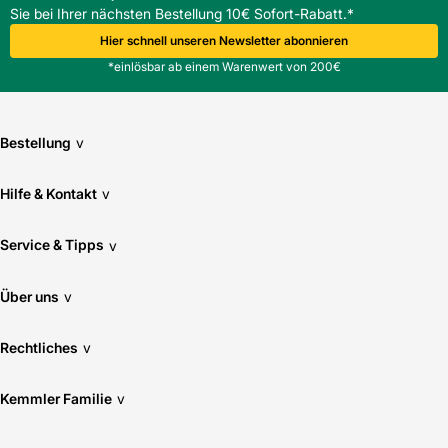
Sie bei Ihrer nächsten Bestellung 10€ Sofort-Rabatt.*
Eine Verkaufseinheit wiegt 56,0 kg; beim Transport und
Einbau sollte entsprechendes Hebezeug eingesetzt werden.
Hier schnell unseren Newsletter abonnieren
*einlösbar ab einem Warenwert von 200€
Bestellung
v
Hilfe & Kontakt
v
Service & Tipps
v
Über uns
v
Rechtliches
v
Kemmler Familie
v