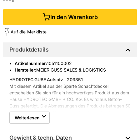
In den Warenkorb
Auf die Merkliste
Produktdetails
Artikelnummer
:
1051100002
Hersteller:
MEIER GUSS SALES & LOGISTICS
HYDROTEC GUBE Aufsatz - 203351
Mit diesem Artikel aus der Sparte Schachtdeckel
entscheiden Sie sich für ein hochwertiges Produkt aus dem
Hause HYDROTEC GMBH + CO. KG. Es wird aus Beton-
Guss gefertigt. Die Abmessungen des Produkts betragen 50
cm x 50 cm x 16 cm. Der Artikel ist in der Farbe Grau
Weiterlesen
gehalten.
Weitere Produkteigenschaften: Gewicht: 90 kg,
Einlaufquerschnitt: 1300 cm²
Gewicht & techn. Daten