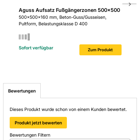
Aguss Aufsatz Fußgängerzonen 500x500
Straße
Hersteller-Art.-Nr.: 203351
500x500x160 mm, Beton-Guss/Gusseisen,
5d, DN 
Pultform, Belastungsklasse D 400
EAN: 2100000075881, 4002626260871,
4016162074267, 4044374001863
Sofort verfügbar
Sofort v
Zum Produkt
Bewertungen
Dieses Produkt wurde schon von einem Kunden bewertet.
Produkt jetzt bewerten
Bewertungen Filtern