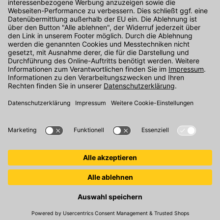
Kontakt
Unser Onlineshop Team ist montags bis freitags von 08:00 - 17:00
Uhr unter der Telefonnummer
07071 / 151-151
für Sie erreichbar.
Alternativ können Sie unser
Kontaktformular
nutzen.
Den Kontakt direkt in unsere Niederlassungen finden Sie
hier
.
Folgen Sie uns auf
: