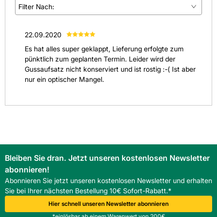
Filter Nach:
(
1
)
22.09.2020
(
0
)
Es hat alles super geklappt, Lieferung erfolgte zum
(
0
)
pünktlich zum geplanten Termin. Leider wird der
Gussaufsatz nicht konserviert und ist rostig :-( Ist aber
(
0
)
nur ein optischer Mangel.
(
0
)
Alle anzeigen
(
1
)
Bleiben Sie dran. Jetzt unseren kostenlosen Newsletter
abonnieren!
Abonnieren Sie jetzt unseren kostenlosen Newsletter und erhalten
Sie bei Ihrer nächsten Bestellung 10€ Sofort-Rabatt.*
Hier schnell unseren Newsletter abonnieren
*einlösbar ab einem Warenwert von 200€