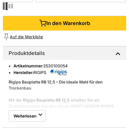
In den Warenkorb
Auf die Merkliste
Produktdetails
Artikelnummer
:
3530100054
Hersteller:
RIGIPS
Rigips Bauplatte RB 12,5 – Die ideale Wahl für den
Trockenbau
Mit der
Rigips Bauplatte RB 12,5
erhalten Sie ein
Qualitätsprodukt aus dem Hause
SAINT GOBAIN RIGIPS
GMBH
. Diese Standard-Gipsplatte eignet sich perfekt für
Weiterlesen
den Einsatz im Innenbereich. Die Bauplatte ist vielseitig
anwendbar, z. B. für Arbeiten an Wänden, Decken und