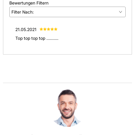
Bewertungen Filtern
Filter Nach:
(
1
)
21.05.2021
(
0
)
Top top top top ..........
(
0
)
(
0
)
(
0
)
Alle anzeigen
(
1
)