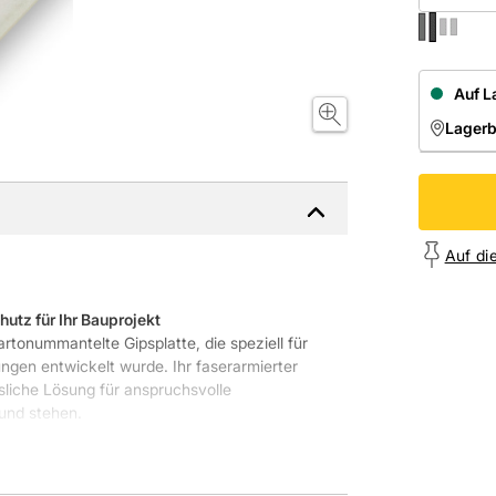
Auf L
Lager
NIEDE
Onl
Auf di
utz für Ihr Bauprojekt
artonummantelte Gipsplatte, die speziell für
en entwickelt wurde. Ihr faserarmierter
sliche Lösung für anspruchsvolle
rund stehen.
 A2-s1, d0
, was sie nicht brennbar macht.
ls auch auf den Einsatz in Bereichen mit