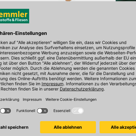
(
1
)
tzplatte
Danogips DANO Feuer
Rigips Baupla
Gipsplatte DF / Feuerschutzplatte
2000x1250x12,5
GKF, 2000 x 1250 x 12,5 mm,
Stirnkannte gef
m, HRAK Kante,
halbrunde Kante
d- und
me
In 3 Varianten
In 4 Varianten
Sofort verfügbar
Sofort verfügba