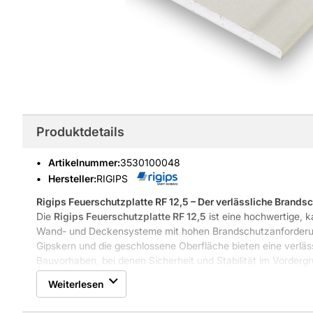
Produktdetails
Artikelnummer
:
3530100048
Hersteller:
RIGIPS
Rigips Feuerschutzplatte RF 12,5 – Der verlässliche Brandsch
Die
Rigips Feuerschutzplatte RF 12,5
ist eine hochwertige, k
Wand- und Deckensysteme mit hohen Brandschutzanforderung
Gipskern und die geschlossene Oberfläche bieten eine verläs
Bauvorhaben, bei denen Sicherheit und Stabilität im Vorderg
Weiterlesen
Diese Gipsplatte erfüllt die Anforderungen der
Baustoffklasse
Ihre Anwendung erstreckt sich sowohl auf den Innenausbau a