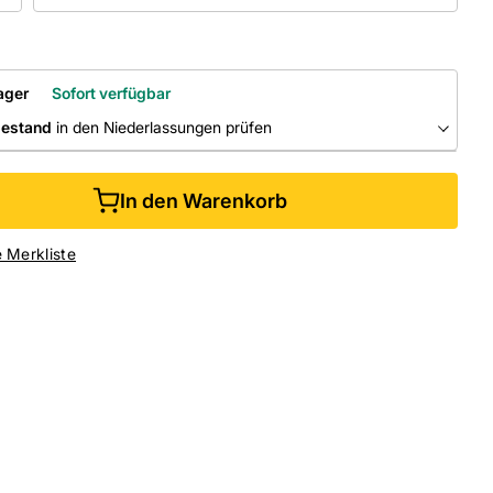
ager
Sofort verfügbar
bestand
in den Niederlassungen prüfen
RLASSUNGEN
In den Warenkorb
ine kaufen &
kostenlos
in der Niederlassung abholen
e Merkliste