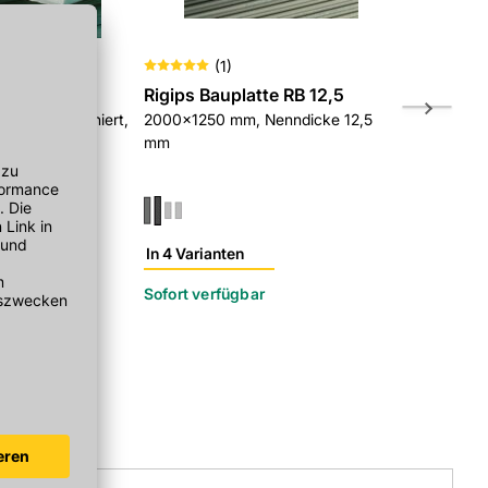
(
1
)
tte RBI 12,5
Rigips Bauplatte RB 12,5
Rigips Bau
 mm, imprägniert,
2000x1250 mm, Nenndicke 12,5
2000x1250x
ast
mm
gefast, Sond
In 4 Varianten
r
Sofort verfügbar
Sofort verf