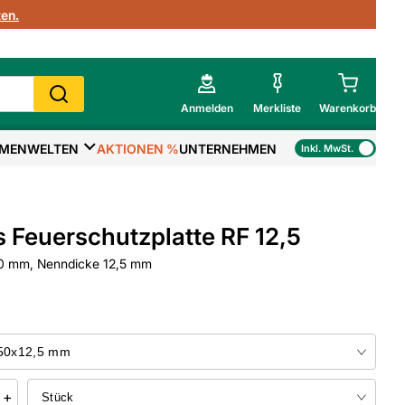
en.
Anmelden
Merkliste
Warenkorb
MENWELTEN
AKTIONEN %
UNTERNEHMEN
Inkl. MwSt.
Mein Warenkorb
Gesamtsumme
€
inkl. MwSt.
s Feuerschutzplatte RF 12,5
Zur Kasse
 mm, Nenndicke 12,5 mm
>
Zum Warenkorb
+