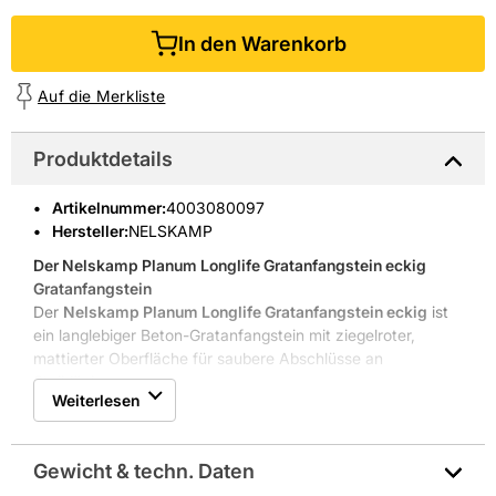
In den Warenkorb
Auf die Merkliste
Produktdetails
Artikelnummer
:
4003080097
Hersteller:
NELSKAMP
Der
Nelskamp Planum Longlife Gratanfangstein eckig

Gratanfangstein
Der
Nelskamp Planum Longlife Gratanfangstein eckig
ist
ein langlebiger Beton-Gratanfangstein mit ziegelroter,
mattierter Oberfläche für saubere Abschlüsse an
Steildächern.
Weiterlesen
Frostbeständigkeit und Druckfestigkeit
Überdeckung 80108 mm für dichte Anschlüsse
Glatt-matte Oberfläche in Ziegelrot
Gewicht & techn. Daten
Sichtkante und zweifache Fußverrippung für Schutz