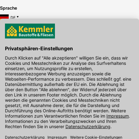
Sprache
DE
Hier gibt's die kostenlose App
Kontakt
Unser Onlineshop Team ist montags bis freitags von 08:00 - 17:00
Uhr unter der Telefonnummer
07071 / 151-151
für Sie erreichbar.
Alternativ können Sie unser
Kontaktformular
nutzen.
Den Kontakt direkt in unsere Niederlassungen finden Sie
hier
.