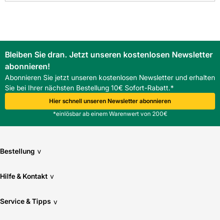
von einem optimierten und zukunftsorientierten
Bestellprozess beim Baustofffachhandel.
FAQ
Was ist besonders am Nelskamp Planum Longlife
Gratanfangstein eckig und wofür ist er geeignet?
Bleiben Sie dran. Jetzt unseren kostenlosen Newsletter
Der Nelskamp Planum Longlife Gratanfangstein eckig ist ein
abonnieren!
Beton-Gratanfangstein mit mattierter Oberfläche, der durch
Frostbeständigkeit und Fußverrippung speziell für Grat- und
Abonnieren Sie jetzt unseren kostenlosen Newsletter und erhalten
Firstanschlüsse auf Steildächern entwickelt wurde.
Sie bei Ihrer nächsten Bestellung 10€ Sofort-Rabatt.*
Hier schnell unseren Newsletter abonnieren
*einlösbar ab einem Warenwert von 200€
Bestellung
v
Hilfe & Kontakt
v
Service & Tipps
v