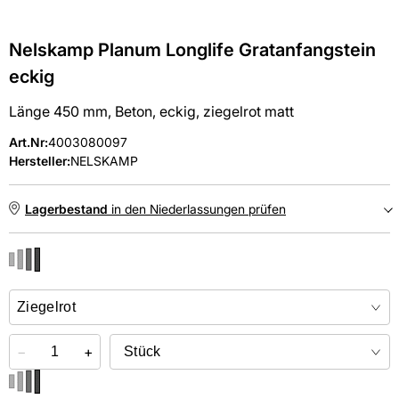
Nelskamp Planum Longlife Gratanfangstein
eckig
Länge 450 mm, Beton, eckig, ziegelrot matt
Art.Nr
:
4003080097
Hersteller:
NELSKAMP
Lagerbestand
in den Niederlassungen prüfen
NIEDERLASSUNGEN
Online kaufen &
kostenlos
in der Niederlassung abholen
−
+