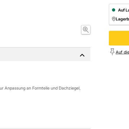
Auf L
Lager
NIEDE
Onl
Auf di
 zur Anpassung an Formteile und Dachziegel,