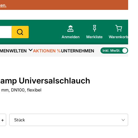
en.
Anmelden
Merkliste
Warenkorb
MENWELTEN
AKTIONEN %
UNTERNEHMEN
Inkl. MwSt.
Mein Warenkorb
Gesamtsumme
€
inkl. MwSt.
amp Universalschlauch
Zur Kasse
mm, DN100, flexibel
>
Zum Warenkorb
+