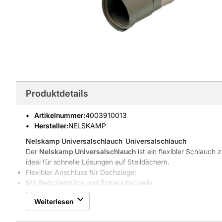
Produktdetails
Artikelnummer
:
4003910013
Hersteller:
NELSKAMP
Nelskamp Universalschlauch
 Universalschlauch
Der
Nelskamp Universalschlauch
ist ein flexibler Schlauch
ideal für schnelle Lösungen auf Steildächern.
Flexibler Anschluss für Dachziegel
Mit Reduzierstück und Schlauchschelle
Länge 500 mm, leicht und handlich
Weiterlesen
Kompatibel mit NELSKAMP Formteilen
Zuverlässige Eigenschaften und Vorteile