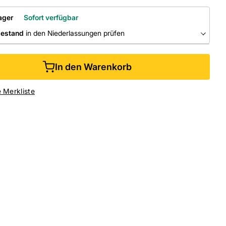
ager
Sofort verfügbar
bestand
in den Niederlassungen prüfen
RLASSUNGEN
In den Warenkorb
ine kaufen &
kostenlos
in der Niederlassung abholen
e Merkliste