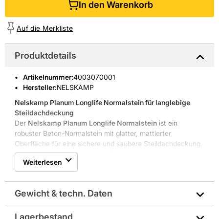
In den Warenkorb
Auf die Merkliste
Produktdetails
Artikelnummer
:
4003070001
Hersteller:
NELSKAMP
Nelskamp Planum Longlife Normalstein
für langlebige
Steildachdeckung
Der
Nelskamp Planum Longlife Normalstein
ist ein
robuster Beton-Normalstein mit glatter, mattierter
Oberfläche für eine sichere und saubere Steildachdeckung.
Wetterfester Beton mit hoher Druckfestigkeit
Weiterlesen
Deckbreite 300 mm für präzise Verlegung
Bedarf ca. 10 Stück pro m²
Überdeckter Seitenfalz für optimalen Schutz
Gewicht & techn. Daten
Langlebige Werkstoffe mit Nutzen
Der
Nelskamp Planum Longlife Normalstein
kombiniert
Beton
mit durchdachter Formgebung für ein dauerhaft
Lagerbestand