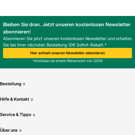
Südwest-Deutschland.
FAQ
Wie hoch ist der Bedarf pro Quadratmeter?
Bleiben Sie dran. Jetzt unseren kostenlosen Newsletter
Der Bedarf beträgt ca. 10 Stück pro m².
abonnieren!
Welche Dachneigungen sind geeignet?
Der Stein ist für eine Regeldachneigung von 25° und eine
Abonnieren Sie jetzt unseren kostenlosen Newsletter und erhalten
Mindestneigung von 10° geeignet.
Sie bei Ihrer nächsten Bestellung 10€ Sofort-Rabatt.*
Welche Vorteile bieten Seitenfalz und Fußverrippung?
Hier schnell unseren Newsletter abonnieren
Überdeckter Seitenfalz und Fußverrippung verbessern
*einlösbar ab einem Warenwert von 200€
Schlagregen- und Winddichtigkeit und erhöhen die
Montageabsicherung.
Bestellung
v
Hilfe & Kontakt
v
Service & Tipps
v
Über uns
v