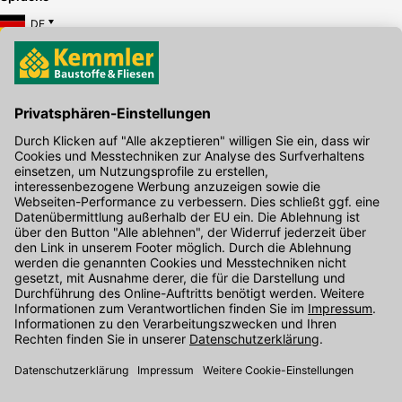
DE
Hier gibt's die kostenlose App
Kontakt
Unser Onlineshop Team ist montags bis freitags von 08:00 - 17:00
Uhr unter der Telefonnummer
07071 / 151-151
für Sie erreichbar.
Alternativ können Sie unser
Kontaktformular
nutzen.
Den Kontakt direkt in unsere Niederlassungen finden Sie
hier
.
Folgen Sie uns auf
: