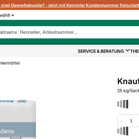
e sind Gewerbekunde? - jetzt mit Kemmler Kundennummer freischalt
wählt
SERVICE & BERATUNG
THE
miermörtel
Knauf
25 kg/Sack
−