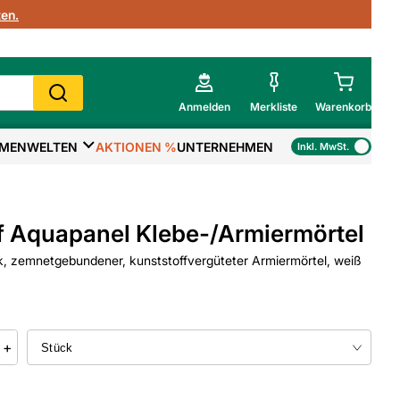
en.
Anmelden
Merkliste
Warenkorb
MENWELTEN
AKTIONEN %
UNTERNEHMEN
Inkl. MwSt.
Mein Warenkorb
Gesamtsumme
€
inkl. MwSt.
 Aquapanel Klebe-/Armiermörtel
Zur Kasse
, zemnetgebundener, kunststoffvergüteter Armiermörtel, weiß
>
Zum Warenkorb
+