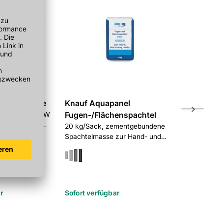
anel Gewebe
Knauf Aquapanel
Knauf Aq
 50m/Rolle, MW
Fugen-/Flächenspachtel
Fugenspac
liresistenter
20 kg/Sack, zementgebundene
20 kg/Sack
Spachtelmasse zur Hand- und
Spachtelmas
Maschinenverarbeitung, weiß
r
Sofort verfügbar
Sofort verf