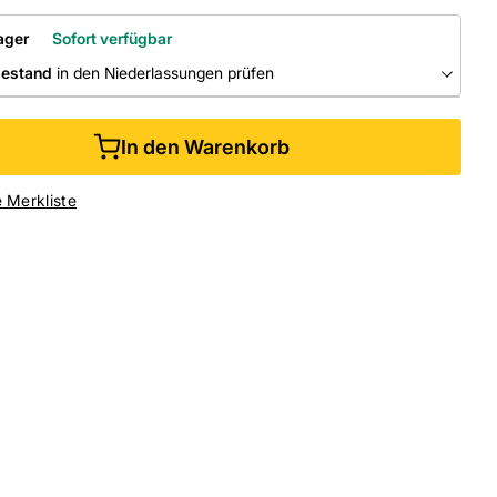
ager
Sofort verfügbar
bestand
in den Niederlassungen prüfen
RLASSUNGEN
In den Warenkorb
ine kaufen &
kostenlos
in der Niederlassung abholen
e Merkliste