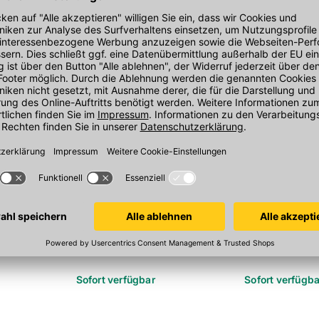
l
Knauf Aquapanel Fugenband
Knauf Aquap
be SN 40
100 mm x 50 m/Rolle,
1000x0,5 mm x
alkaliresistentes Glasgewebe, MW
4x4 mm, mit alka
hl V2A, mit
4x4 mm, blau
Beschichtung
 Stück/Packung
Sofort verfügbar
Sofort verfügba