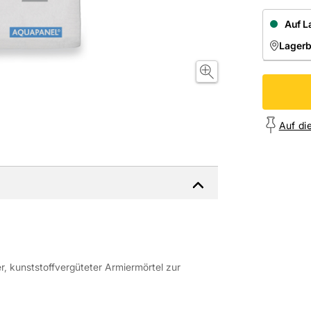
Auf L
Lager
NIEDE
Onl
Auf di
, kunststoffvergüteter Armiermörtel zur