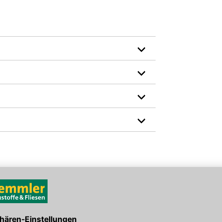
Farbe: weiß
Hersteller-Art.-Nr.: 00102812
den Link um direkt zum Kontaktformular
möglich bearbeiten.