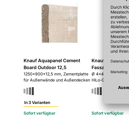
Kann die Atemwege reizen.
Knauf Aquapanel Cement
Knauf Aquapane
Board Outdoor 12,5
Fassadenschrau
1250x900x12,5 mm, Zementplatte
Ø 4x40 mm, Edelsta
für Außenwände und Außendecken
HiLo-Gewinde, 250
In 3 Varianten
Sofort verfügbar
Sofort verfügbar