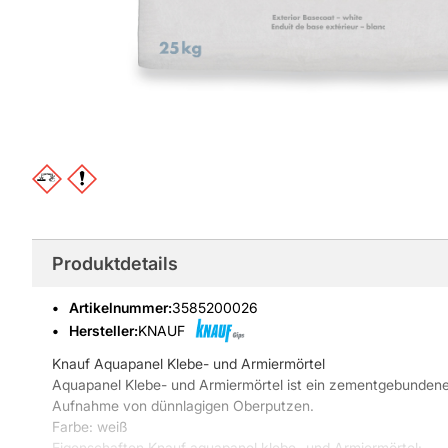
Produktdetails
Artikelnummer
:
3585200026
Hersteller:
KNAUF
Knauf Aquapanel Klebe- und Armiermörtel
Aquapanel Klebe- und Armiermörtel ist ein zementgebundener
Aufnahme von dünnlagigen Oberputzen.
Farbe: weiß
Eigenschaften Knauf aquapanel klebe- und Armiermörtel: