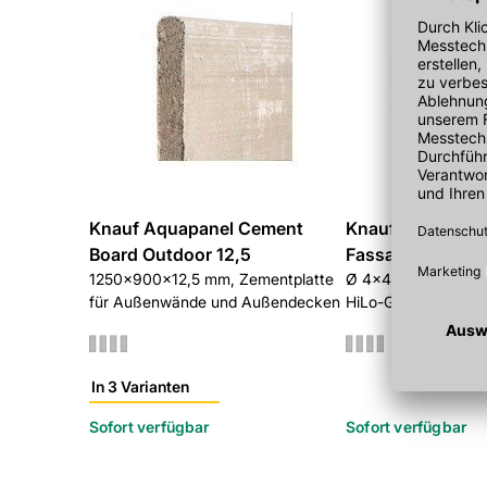
Gefahr
Verursacht Hautreizungen.
Verursacht schwere Augenschäden.
Kann die Atemwege reizen.
Knauf Aquapanel Cement
Knauf Aquapane
Board Outdoor 12,5
Fassadenschrau
1250x900x12,5 mm, Zementplatte
Ø 4x40 mm, Edelsta
für Außenwände und Außendecken
HiLo-Gewinde, 250
In 3 Varianten
Sofort verfügbar
Sofort verfügbar