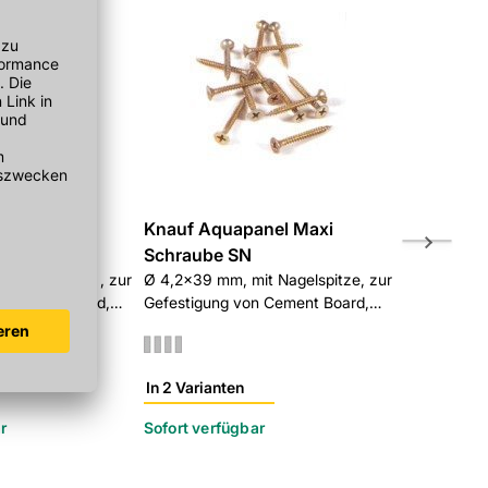
nel Maxi
Knauf Aquapanel Maxi
Knauf Aqu
Schraube SN
15 kg/Eimer,
maximale H
t Bohrspitze , zur
Ø 4,2x39 mm, mit Nagelspitze, zur
n Cement Board,
Gefestigung von Cement Board,
kung
500 Stück/Packung
In 2 Varianten
In 2 Variant
r
Sofort verfügbar
Sofort verf