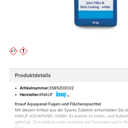
Produktdetails
Artikelnummer
:
3585200032
Hersteller:
KNAUF
Knauf Aquapanel Fugen-und Flächenspachtel
Mit diesem Artikel aus der Sparte Zubehör entscheiden Sie s
KNAUF AQUAPANEL GMBH. Es kommt im Innen- und Außenbe
gefertigt. Dort wird es unter anderem auf Terrassen und in Ro
Weiß.