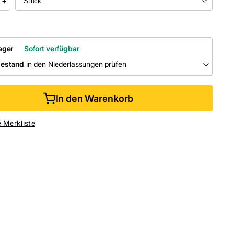
+
ager
Sofort verfügbar
bestand
in den Niederlassungen prüfen
RLASSUNGEN
In den Warenkorb
ine kaufen &
kostenlos
in der Niederlassung abholen
e Merkliste