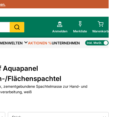
en.
Anmelden
Merkliste
Warenkorb
MENWELTEN
AKTIONEN %
UNTERNEHMEN
Inkl. MwSt.
Mein Warenkorb
Gesamtsumme
€
inkl. MwSt.
f Aquapanel
Zur Kasse
-/Flächenspachtel
k, zementgebundene Spachtelmasse zur Hand- und
>
Zum Warenkorb
verarbeitung, weiß