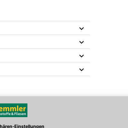
11-13, Haftzugfestigkeit ?0,08 N/mm², zur
on 5 mm von AQUAPANEL Cement Board Indoor
(Decke)
Brandverhalten: A1
Farbe: weiß
Material: Zement
den Link um direkt zum Kontaktformular
möglich bearbeiten.
Hersteller-Art.-Nr.: 00131095