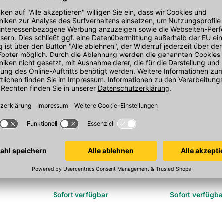
l
Knauf Aquapanel Fugenband
Knauf Aquapa
be SN 40
100 mm x 50 m/Rolle,
Schraube SB
alkaliresistentes Glasgewebe, MW
hl V2A, mit
Ø 3,9x39 mm, mi
4x4 mm, blau
 Stück/Packung
Befestigung vo
250 Stück/Pac
Sofort verfügbar
Sofort verfügba