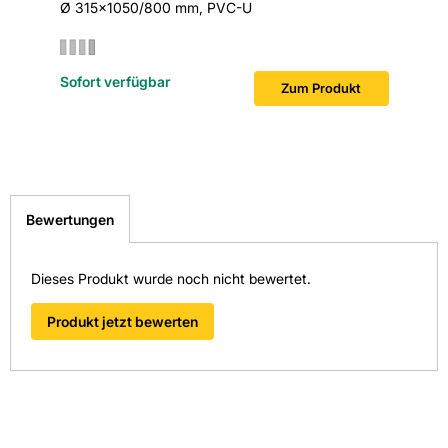
Ø 315x1050/800 mm, PVC-U
Sofort v
Sofort verfügbar
Zum Produkt
Bewertungen
Dieses Produkt wurde noch nicht bewertet.
Produkt jetzt bewerten