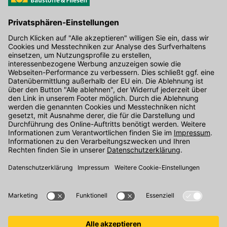
Hier gibt's die kostenlose App
Kontakt
Unser Onlineshop Team ist montags bis freitags von 08:00 - 17:00
Uhr unter der Telefonnummer
07071 / 151-151
für Sie erreichbar.
Alternativ können Sie unser
Kontaktformular
nutzen.
Den Kontakt direkt in unsere Niederlassungen finden Sie
hier
.
Folgen Sie uns auf
: