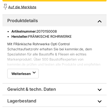
Auf die Merkliste
Produktdetails
Artikelnummer
:
2070150008
Hersteller:
FRÄNKISCHE ROHRWERKE
Mit FRänkische Rohrwerke Opti Control
Schachtaufsetzrohr erhalten Sie bei kemmler.de, dem
Spezialisten für alle Baustoffe & Fliesen ein echtes
Markenprodukt. Über 500 Baustoffexperten von
kemmler.de prüfen und testen alle Produkte und empfehlen
FRänkische Rohrwerke Opti Control Schachtaufsetzrohr für
Weiterlesen
den professionellen Einsatz.
Gewicht & techn. Daten
Lagerbestand
Abmessungen in mm: 315x1050/800