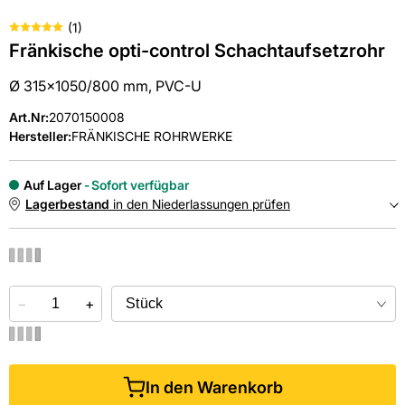
(
1
)
Fränkische opti-control Schachtaufsetzrohr
Ø 315x1050/800 mm, PVC-U
Art.Nr
:
2070150008
Hersteller:
FRÄNKISCHE ROHRWERKE
Auf Lager
Sofort verfügbar
Lagerbestand
in den Niederlassungen prüfen
NIEDERLASSUNGEN
−
Online kaufen &
+
kostenlos
in der Niederlassung abholen
In den Warenkorb