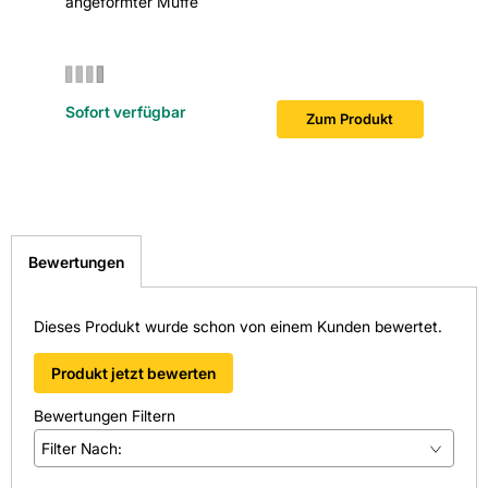
angeformter Muffe
aufgeste
Sofort v
Sofort verfügbar
Zum Produkt
Bewertungen
Dieses Produkt wurde schon von einem Kunden bewertet.
Produkt jetzt bewerten
Bewertungen Filtern
Filter Nach:
(
1
)