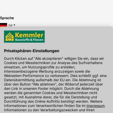
Sprache
DE
Hier gibt's die kostenlose App
Kontakt
Unser Onlineshop Team ist montags bis freitags von 08:00 - 17:00
Uhr unter der Telefonnummer
07071 / 151-151
für Sie erreichbar.
Alternativ können Sie unser
Kontaktformular
nutzen.