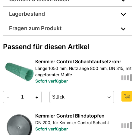
Lagerbestand
Farbbezeichnung lt. Hersteller: Grün
Fragen zum Produkt
Farbe: grün
Sie haben Fragen zu diesem Produkt? Nutzen Sie den
Passend für diesen Artikel
Gewicht pro Verkaufseinheit: 23,0 kg
folgenden Link um direkt zum Kontaktformular
weitergeleitet zu werden. Wir werden Ihre Anfrage
Länge in mm: 800
schnellstmöglich bearbeiten.
Kemmler Control Schachtaufsetzrohr
> Fragen zum Produkt
Länge 1050 mm, Nutzlänge 800 mm, DN 315, mit
Material: PVC
angeformter Muffe
Sofort verfügbar
EAN: 4055463000469
−
+
Kemmler Control Blindstopfen
DN 200, für Kemmler Control Schacht
Sofort verfügbar