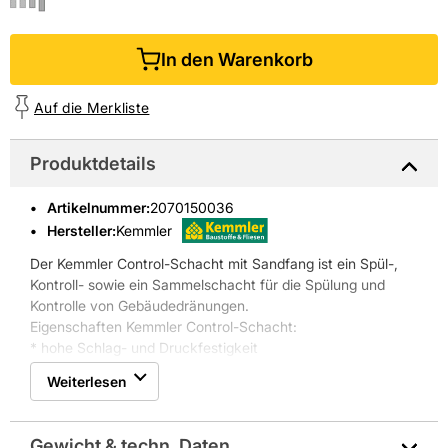
In den Warenkorb
Auf die Merkliste
Produktdetails
Artikelnummer
:
2070150036
Hersteller:
Kemmler
Der Kemmler Control-Schacht mit Sandfang ist ein Spül-,
Kontroll- sowie ein Sammelschacht für die Spülung und
Kontrolle von Gebäudedränungen.
Eigenschaften Kemmler Control-Schacht:
* hohe Schlag- und Druckfestigkeit
* drei Zuläufe für Dränrohre mit Nennweite DN 200
Weiterlesen
* zur Verbesserung der Stand- und Auftriebssicherheit ist
ein füllbarer Doppelboden vorhanden
* Nutzlänge: 350 mm
Gewicht & techn. Daten