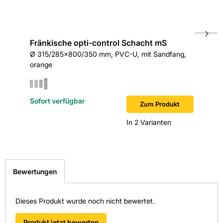
Fränkische opti-control Schacht mS
Fränkis
Ø 315/285x800/350 mm, PVC-U, mit Sandfang,
DN200/D
orange
Sofort verfügbar
Sofort v
Zum Produkt
In 2 Varianten
Bewertungen
Dieses Produkt wurde noch nicht bewertet.
Produkt jetzt bewerten