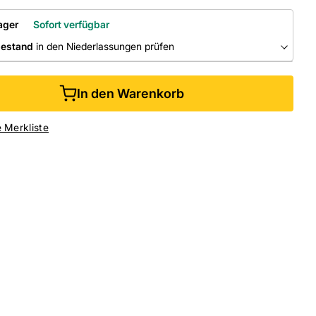
ager
Sofort verfügbar
bestand
in den Niederlassungen prüfen
RLASSUNGEN
In den Warenkorb
ine kaufen &
kostenlos
in der Niederlassung abholen
e Merkliste