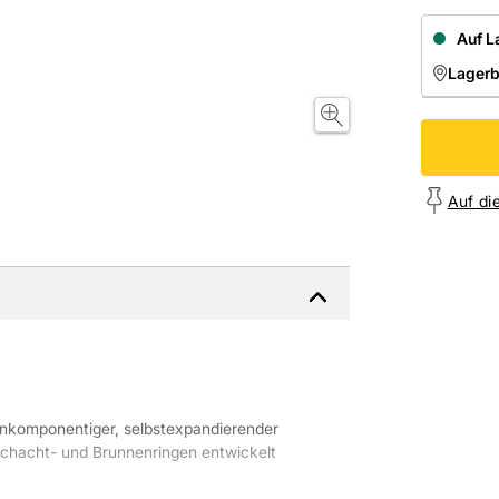
Auf L
Lager
NIEDE
Onl
Auf di
inkomponentiger, selbstexpandierender
Schacht- und Brunnenringen entwickelt