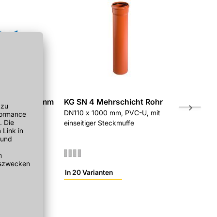
ing 625x100mm
KG SN 4 Mehrschicht Rohr
KG SN 4 R
DN110 x 1000 mm, PVC-U, mit
DN160, PVC
einseitiger Steckmuffe
248x150 m
In 20 Varianten
In 5 Variant
r