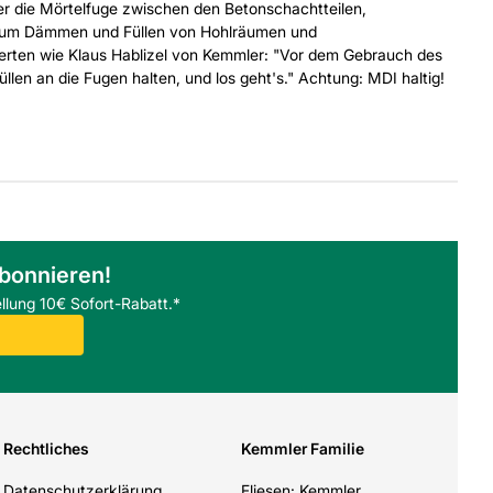
er die Mörtelfuge zwischen den Betonschachtteilen,
n zum Dämmen und Füllen von Hohlräumen und
rten wie Klaus Hablizel von Kemmler: "Vor dem Gebrauch des
llen an die Fugen halten, und los geht's." Achtung: MDI haltig!
abonnieren!
llung 10€ Sofort-Rabatt.*
Rechtliches
Kemmler Familie
Datenschutzerklärung
Fliesen: Kemmler