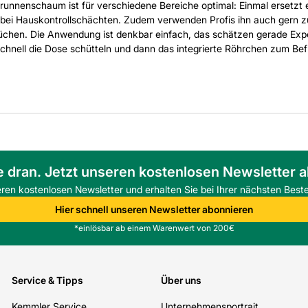
unnenschaum ist für verschiedene Bereiche optimal: Einmal ersetzt 
e bei Hauskontrollschächten. Zudem verwenden Profis ihn auch ger
chen. Die Anwendung ist denkbar einfach, das schätzen gerade Expe
schnell die Dose schütteln und dann das integrierte Röhrchen zum Befü
e dran. Jetzt unseren kostenlosen Newsletter 
eren kostenlosen Newsletter und erhalten Sie bei Ihrer nächsten Beste
Hier schnell unseren Newsletter abonnieren
*einlösbar ab einem Warenwert von 200€
Service & Tipps
Über uns
Kemmler Service
Unternehmensportrait