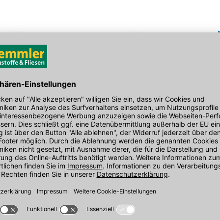
Atembeschwerden verursachen.
(
1
)
Kanalschacht
Karl Röser Konus
Ausgleichsr
ton, Steigeisen
Kanalschacht exzentrisch
rund
position.
Ø 1000/625x600 mm, Beton,
Wirkung.
Steigeisen DIN 1212
In 3 Varianten
In 4 Varianten
Sofort verfügbar
Sofort verfügba