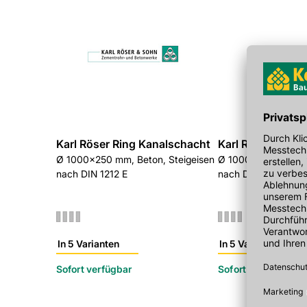
Extrem entzündbares Aerosol.
Behälter steht unter Druck: Kann bei Erwärmung bersten.
Verursacht Hautreizungen.
Kann allergische Hautreaktionen verursachen.
Verursacht schwere Augenreizung.
Kann bei Einatmen Allergie, asthmaartige Symptome oder 
Kann die Atemwege reizen.
Kann vermutlich Krebs erzeugen.
Karl Röser Ring Kanalschacht
Karl Röser Ring 
Kann Säuglinge über die Muttermilch schädigen.
Ø 1000x250 mm, Beton, Steigeisen
Ø 1000x500 mm, Be
Kann die Organe schädigen bei längerer oder wiederholter Ex
nach DIN 1212 E
nach DIN 1212 E
Kann für Wasserorganismen schädlich sein, mit langfristiger 
Enthält Isocyanate. Kann allergische Reaktionen hervorrufen.
In 5 Varianten
In 5 Varianten
Sofort verfügbar
Sofort verfügbar