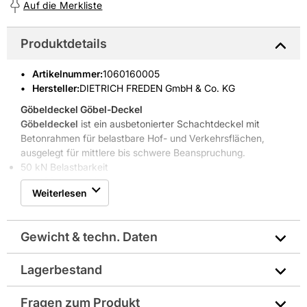
Auf die Merkliste
Produktdetails
Artikelnummer
:
1060160005
Hersteller:
DIETRICH FREDEN GmbH & Co. KG
Göbeldeckel
Göbel-Deckel
Göbeldeckel
ist ein ausbetonierter Schachtdeckel mit
Betonrahmen für belastbare Hof- und Verkehrsflächen,
ausgelegt für mittlere bis schwere Beanspruchung.
50 kN Belastbarkeit
DN 600 Nennweite
Weiterlesen
80 mm Betonrahmen
Geeignet für Haus- und Hofguss
Robuste Eigenschaften
Gewicht & techn. Daten
Der
Göbeldeckel
hat eine
Belastbarkeit von 50 kN (5 t)
und
eine Nennweite von
DN 600
. Er ist ideal für Hofflächen,
Zufahrten und befahrbare Verkehrsflächen. Die
80 mm
Lagerbestand
Hersteller-Art.-Nr.: 41137
starke Ausführung sorgt für zuverlässige Lastübertragung.
Hohe Beständigkeit gegen Witterung und mechanische
Fragen zum Produkt