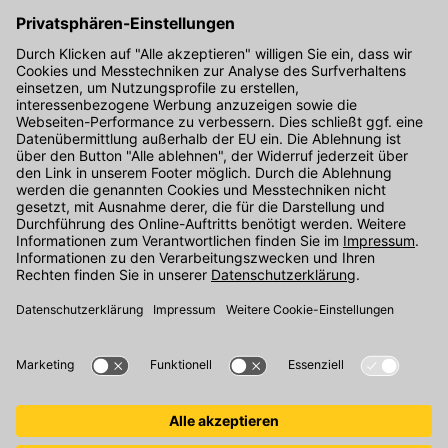
Hier gibt's die kostenlose App
Kontakt
Unser Onlineshop Team ist montags bis freitags von 08:00 - 17:00
Uhr unter der Telefonnummer
07071 / 151-151
für Sie erreichbar.
Alternativ können Sie unser
Kontaktformular
nutzen.
Den Kontakt direkt in unsere Niederlassungen finden Sie
hier
.
Folgen Sie uns auf
: