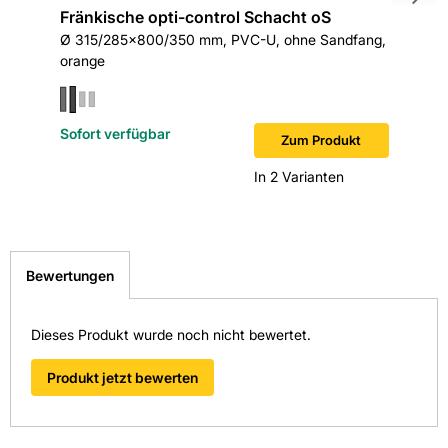
Fränkische opti-control Schacht oS
Fränkis
Hersteller-Art.-Nr.: 507.84.000
Ø 315/285x800/350 mm, PVC-U, ohne Sandfang,
Schach
orange
Ø 315x1
EAN: 4013960094244
Sofort verfügbar
Sofort v
Zum Produkt
In 2 Varianten
Bewertungen
Dieses Produkt wurde noch nicht bewertet.
Produkt jetzt bewerten