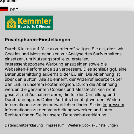
Sprache
DE
Hier gibt's die kostenlose App
Kontakt
Unser Onlineshop Team ist montags bis freitags von 08:00 - 17:00
Uhr unter der Telefonnummer
07071 / 151-151
für Sie erreichbar.
Alternativ können Sie unser
Kontaktformular
nutzen.
Den Kontakt direkt in unsere Niederlassungen finden Sie
hier
.
Folgen Sie uns auf
: