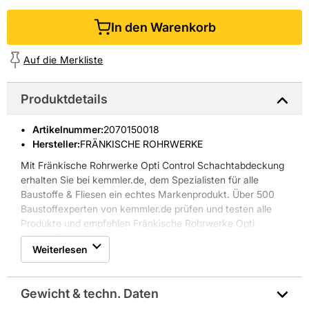
In den Warenkorb
Auf die Merkliste
Produktdetails
Artikelnummer
:
2070150018
Hersteller:
FRÄNKISCHE ROHRWERKE
Mit Fränkische Rohrwerke Opti Control Schachtabdeckung
erhalten Sie bei kemmler.de, dem Spezialisten für alle
Baustoffe & Fliesen ein echtes Markenprodukt. Über 500
Baustoffexperten von kemmler.de prüfen und testen alle
Produkte und empfehlen Fränkische Rohrwerke Opti
Control Schachtabdeckung für den professionellen Einsatz.
Weiterlesen
Gewicht & techn. Daten