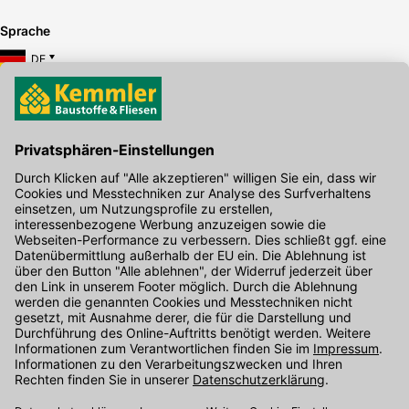
Sprache
DE
Hier gibt's die kostenlose App
Kontakt
Unser Onlineshop Team ist montags bis freitags von 08:00 - 17:00
Uhr unter der Telefonnummer
07071 / 151-151
für Sie erreichbar.
Alternativ können Sie unser
Kontaktformular
nutzen.
Den Kontakt direkt in unsere Niederlassungen finden Sie
hier
.