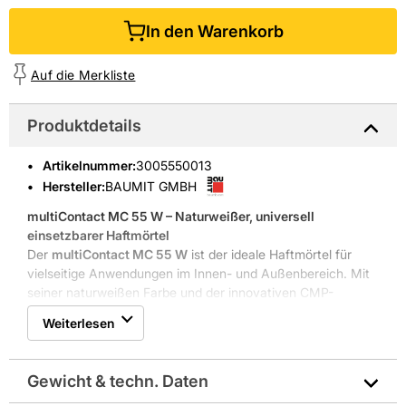
In den Warenkorb
Auf die Merkliste
Produktdetails
Artikelnummer
:
3005550013
Hersteller:
BAUMIT GMBH
multiContact MC 55 W – Naturweißer, universell
einsetzbarer Haftmörtel
Der
multiContact MC 55 W
ist der ideale Haftmörtel für
vielseitige Anwendungen im Innen- und Außenbereich. Mit
seiner naturweißen Farbe und der innovativen CMP-
Technologie überzeugt er durch eine außergewöhnliche
Weiterlesen
Haftkraft und eine geschmeidige Produktkonsistenz, die für
perfekte Ergebnisse sorgt. Dieser faserarmierte Mörtel lässt
sich optimal filzen und eignet sich hervorragend zur
Gewicht & techn. Daten
Überarbeitung tragfähiger, mineralischer oder