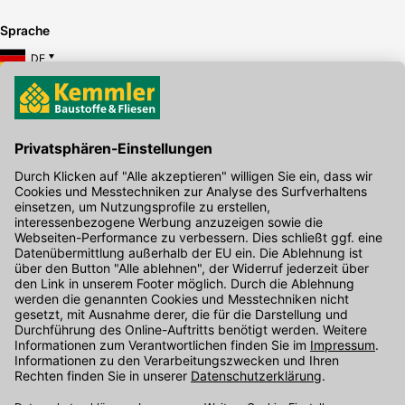
Sprache
DE
Hier gibt's die kostenlose App
Kontakt
Unser Onlineshop Team ist montags bis freitags von 08:00 - 17:00
Uhr unter der Telefonnummer
07071 / 151-151
für Sie erreichbar.
Alternativ können Sie unser
Kontaktformular
nutzen.
Den Kontakt direkt in unsere Niederlassungen finden Sie
hier
.