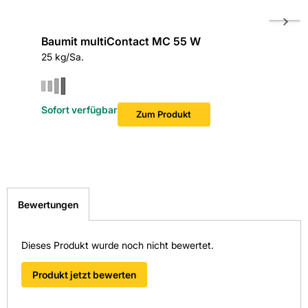
Baumit multiContact MC 55 W
Baumit
25 kg/Sa.
MPH 50 S
Gefahr
Verursacht Hautreizungen.
Verursacht schwere Augenschäden.
Sofort verfügbar
Kann die Atemwege reizen.
Zum Produkt
Bewertungen
Dieses Produkt wurde noch nicht bewertet.
Produkt jetzt bewerten