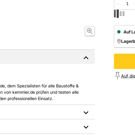
−
Auf L
Lager
NIEDE
Onl
Auf di
e, dem Spezialisten für alle Baustoffe &
n von kemmler.de prüfen und testen alle
n professionellen Einsatz.
Belastungsklasse DIN EN 1433 / EN 124: D
400