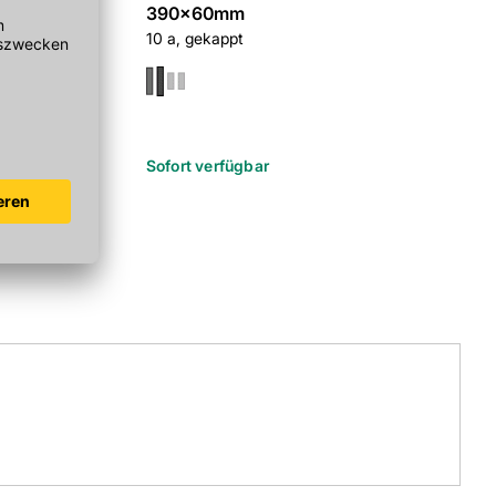
390x60mm
1 a/KG, m. 
150
10 a, gekappt
r
Sofort verfügbar
Sofort verf