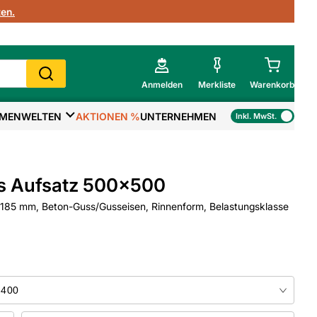
en.
Anmelden
Merkliste
Warenkorb
MENWELTEN
AKTIONEN %
UNTERNEHMEN
Inkl. MwSt.
Mein Warenkorb
Gesamtsumme
€
inkl. MwSt.
s Aufsatz 500x500
Zur Kasse
85 mm, Beton-Guss/Gusseisen, Rinnenform, Belastungsklasse
>
Zum Warenkorb