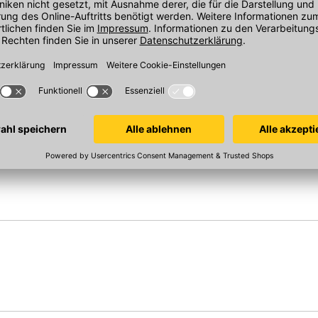
H=195mm
H=295mm
5c, DN 450
5b
In 3 Varianten
In 3 Varianten
Sofort verfügbar
Sofort verfügba