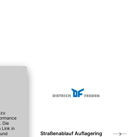
 Schaft
Straßenablauf Auflagering
Straßenab