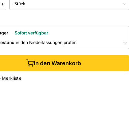
+
ager
Sofort verfügbar
bestand
in den Niederlassungen prüfen
RLASSUNGEN
In den Warenkorb
ine kaufen &
kostenlos
in der Niederlassung abholen
e Merkliste