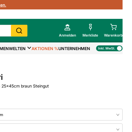
en.
Anmelden
Merkliste
Warenkorb
MENWELTEN
AKTIONEN %
UNTERNEHMEN
Inkl. MwSt.
Mein Warenkorb
Gesamtsumme
€
inkl. MwSt.
i
Zur Kasse
n 25x45cm braun Steingut
>
Zum Warenkorb