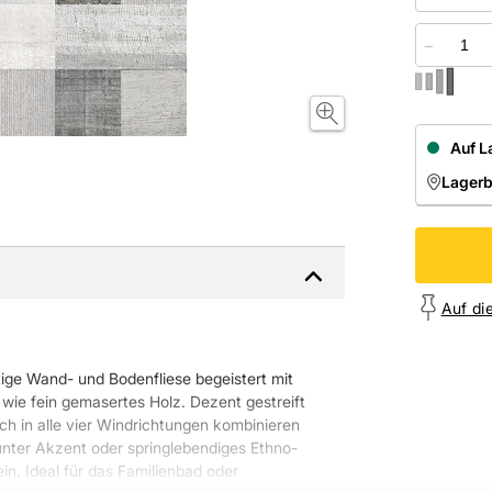
−
Auf L
Lager
NIEDE
Onl
Auf di
eitige Wand- und Bodenfliese begeistert mit
wie fein gemasertes Holz. Dezent gestreift
ch in alle vier Windrichtungen kombinieren
unter Akzent oder springlebendiges Ethno-
n. Ideal für das Familienbad oder