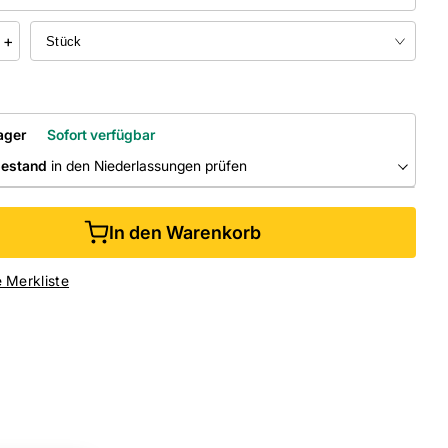
+
ager
Sofort verfügbar
bestand
in den Niederlassungen prüfen
RLASSUNGEN
In den Warenkorb
ine kaufen &
kostenlos
in der Niederlassung abholen
e Merkliste