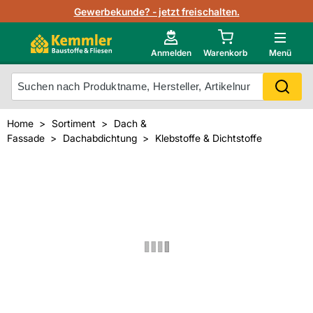
Lagerbestand in Echtzeit
Gewerbekunde? - jetzt freischalten.
Nutzerverwaltung
Neu im Onlineshop?
Anmelden
Warenkorb
Menü
Photovoltaik Konfigurator
Mein Konto
Produkt scannen
Home
Sortiment
Dach &
Projektlisten
Fassade
Dachabdichtung
Klebstoffe & Dichtstoffe
Meistverkaufte Produkte
Kunden kauften auch
Starker Service
Unsere Kemmler-Marke
Technische Daten & Merkblätter
Videos