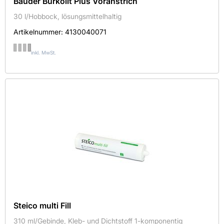
Bauder Burkolit Plus Voranstrich
30 l/Hobbock, lösungsmittelhaltig
Artikelnummer:
4130040071
AMPACK BAUTECHNIK AG
inkl. MwSt.
BAUDER PAUL GMBH & CO. KG
HWR-Chemie GmbH
Sievert
STEICO SE
WIDOPAN PRODUKTE GMBH
Sortieren nach
Steico multi Fill
Verfügbarkeit
310 ml/Gebinde, Kleb- und Dichtstoff 1-komponentig