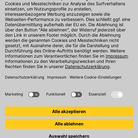
Kontakt
Unser Onlineshop Team ist montags bis freitags von 08:00 - 17:00
Uhr unter der Telefonnummer
07071 / 151-151
für Sie erreichbar.
Alternativ können Sie unser
Kontaktformular
nutzen.
Den Kontakt direkt in unsere Niederlassungen finden Sie
hier
.
Folgen Sie uns auf
: