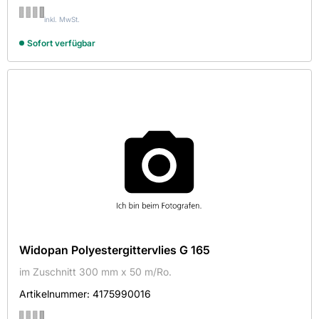
Klebe- und Dichtmasse
inkl. MwSt.
Messlöffel
Sofort verfügbar
Polyestergittervlies
Quellschweißmittel
Vlies
Widopan Polyestergittervlies G 165
im Zuschnitt 300 mm x 50 m/Ro.
Artikelnummer:
4175990016