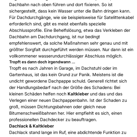
Dachbahn nach oben führen und dort fixieren. So ist
sichergestellt, dass kein Wasser unter die Bahn dringen kann.
Für Dachdurchgänge, wie sie beispielsweise für Satelittenkabel
erforderlich sind, gibt es meist ebenfalls spezielle
Abschlussprofile. Eine Behelfslösung, etwa das Verkleben der
Dachbahn am Dachdurchgang, ist nur bedingt
empfehlenswert, da solche Maßnahmen sehr genau und mit
größter Sorgfalt durchgeführt werden müssen. Nur dann ist ein
vollkommener wasserundurchlässiger Abschluss möglich.
Tropft es dann doch irgendwann ...
Tropft es nach Jahren in Garage, im Dachstuhl oder im
Gartenhaus, ist das kein Grund zur Panik. Meistens ist die
undicht gewordene Dachpappe schuld. Generell richtet sich
der Handlungsbedarf nach der Größe des Schadens: Bei
kleinen Schäden helfen noch
Kaltkleber
und das und das
Verlegen einer neuen Dachpappenbahn. Ist der Schaden zu
groß, müssen Dichtungsbahnen oder gleich neue
Bitumenschweißbahnen her. Hier empfiehlt es sich, einen
professionellen Dachdecker zu beauftragen.
Dachlack & Kaltkleber
Dachlack stand lange im Ruf, eine abdichtende Funktion zu