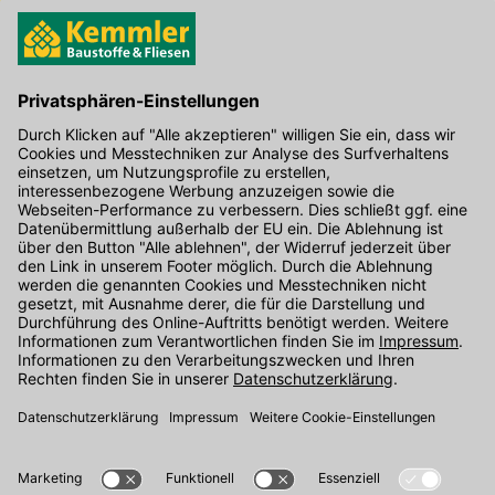
Hier gibt's die kostenlose App
Kontakt
Unser Onlineshop Team ist montags bis freitags von 08:00 - 17:00
Uhr unter der Telefonnummer
07071 / 151-151
für Sie erreichbar.
Alternativ können Sie unser
Kontaktformular
nutzen.
Den Kontakt direkt in unsere Niederlassungen finden Sie
hier
.
Folgen Sie uns auf
: