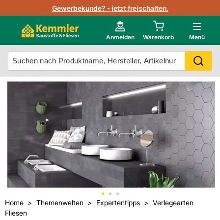
Lagerbestand in Echtzeit
Gewerbekunde? - jetzt freischalten.
Nutzerverwaltung
Neu im Onlineshop?
Anmelden
Warenkorb
Menü
Photovoltaik Konfigurator
Mein Konto
Produkt scannen
Projektlisten
Meistverkaufte Produkte
Kunden kauften auch
Starker Service
Unsere Kemmler-Marke
Technische Daten & Merkblätter
Videos
Home
Themenwelten
Expertentipps
Verlegearten
Fliesen