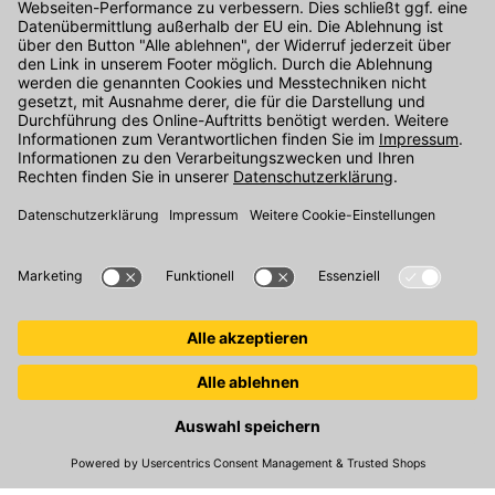
Kontakt
Unser Onlineshop Team ist montags bis freitags von 08:00 - 17:00
Uhr unter der Telefonnummer
07071 / 151-151
für Sie erreichbar.
Alternativ können Sie unser
Kontaktformular
nutzen.
Den Kontakt direkt in unsere Niederlassungen finden Sie
hier
.
Folgen Sie uns auf
:
© 2026 Kemmler Baustoffe GmbH