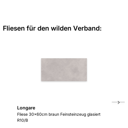
Fliesen für den wilden Verband:
Longare
Tito
Fliese 30x60cm braun Feinsteinzeug glasiert
Bodenfl
R10/B
Feinstei