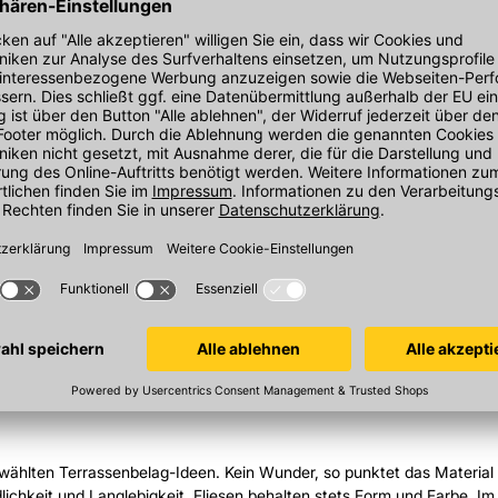
e gerne den Holzlook aufgreifen möchten, sind Betonplatten in Holzop
eit mit dem warmen und behaglichen Erscheinungsbild von richtigem H
nplatten. Diese können Sie wahlweise aus Granit, Basalt oder Sandst
 die Terrasse diverse Varianten des Verlegemusters zur Auswahl.
ssenbelag-Idee durchgesetzt. Sie bieten sich als moderne Terrassenb
ählten Terrassenbelag-Ideen. Kein Wunder, so punktet das Material 
dlichkeit und Langlebigkeit. Fliesen behalten stets Form und Farbe. 