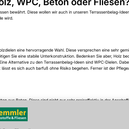
olz, WPC, Beton oder Fliesen
rassen bewährt. Diese wollen wir auch in unseren Terrassenbelag-Ideen 
e wird.
olzdielen eine hervorragende Wahl. Diese versprechen eine sehr gemü
ötigen Sie eine stabile Unterkonstruktion. Bedenken Sie aber, Holz be
 Eine Alternative zu den Terrassenbelag-Ideen sind WPC-Dielen. Dabe
mit lässt es sich auch barfuß ohne Risiko begehen. Ferner ist der Pfleg
ten aus Beton. Diese sind nicht nur sehr preiseffektiv in der Anschaf
Farben und Formen.