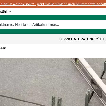
e sind Gewerbekunde? - jetzt mit Kemmler Kundennummer freischalt
wählt
SERVICE & BERATUNG
THE
deen