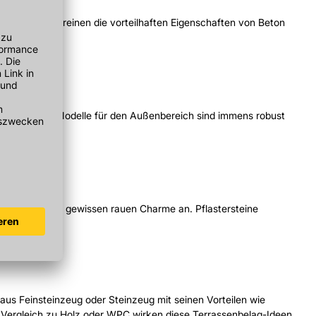
tik. Diese vereinen die vorteilhaften Eigenschaften von Beton
olz.
ein erwerben. Modelle für den Außenbereich sind immens robust
eläge mit einem gewissen rauen Charme an. Pflastersteine
aus Feinsteinzeug oder Steinzeug mit seinen Vorteilen wie
Im Vergleich zu Holz oder WPC wirken diese Terrassenbelag-Ideen