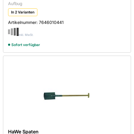
Aufbug
850
In 2 Varianten
1150
Artikelnummer:
7646010441
Breite in mm
inkl. MwSt.
Sofort verfügbar
220
230
250
270
285
325
Höhe in mm
185
HaWe Spaten