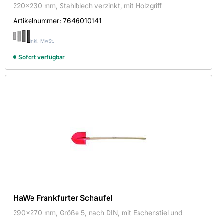
220x230 mm, Stahlblech verzinkt, mit Holzgriff
HaWe Hans Werner
Artikelnummer:
7646010141
Sortieren nach
inkl. MwSt.
Sofort verfügbar
Verfügbarkeit
Auf Lager
Länge in mm
220
270
290
HaWe Frankfurter Schaufel
300
290x270 mm, Größe 5, nach DIN, mit Eschenstiel und
350