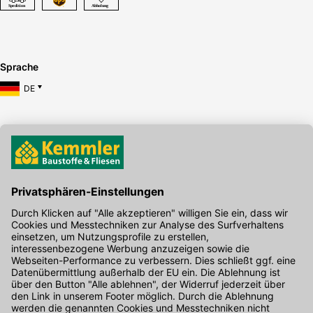
Sprache
DE
Hier gibt's die kostenlose App
Kontakt
Unser Onlineshop Team ist montags bis freitags von 08:00 - 17:00
Uhr unter der Telefonnummer
07071 / 151-151
für Sie erreichbar.
Alternativ können Sie unser
Kontaktformular
nutzen.