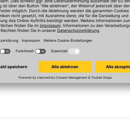
el DIN 20151
HaWe Spaten
HaWe Hostein
ndard normal
850x285x185 mm, Bauspaten
270x270 mm, Gr
hliffen
sandgestrahlt mit T-Stiel
mit Eschenstiel
In 2 Varianten
Sofort verfügbar
Sofort verfügba