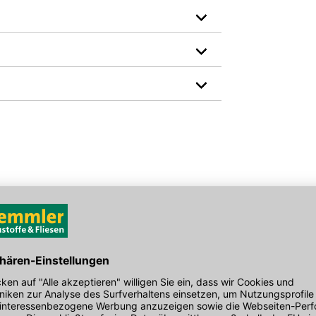
Breite in mm: 270
Gewicht pro Verkaufseinheit: 2,0 kg
den Link um direkt zum Kontaktformular
Material: Stahl
möglich bearbeiten.
Hersteller-Art.-Nr.: 236.55