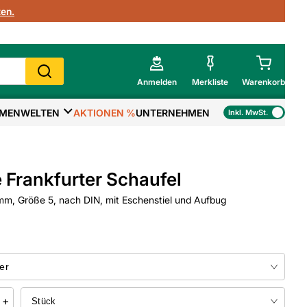
en.
Anmelden
Merkliste
Warenkorb
MENWELTEN
AKTIONEN %
UNTERNEHMEN
Inkl. MwSt.
Mein Warenkorb
Gesamtsumme
€
inkl. MwSt.
Frankfurter Schaufel
Zur Kasse
, Größe 5, nach DIN, mit Eschenstiel und Aufbug
>
Zum Warenkorb
+