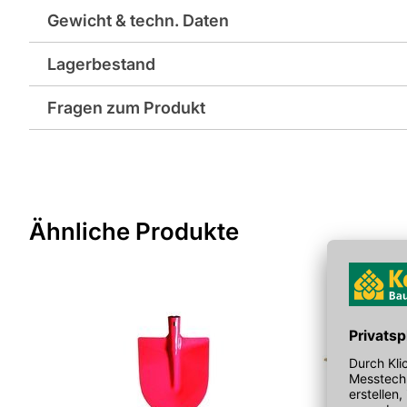
Gewicht & techn. Daten
Lagerbestand
Abmessungen in mm: 290x270
Fragen zum Produkt
Format: 27 x 29 cm
Sie haben Fragen zu diesem Produkt? Nutzen Sie den folgen
Länge in mm: 290
weitergeleitet zu werden. Wir werden Ihre Anfrage schnellst
> Fragen zum Produkt
Oberfläche: beschichtet
Ähnliche Produkte
EAN: 4011333236550