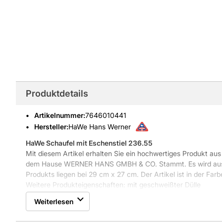
Produktdetails
Artikelnummer
:
7646010441
Hersteller:
HaWe Hans Werner
HaWe Schaufel mit Eschenstiel 236.55
Mit diesem Artikel erhalten Sie ein hochwertiges Produkt au
dem Hause WERNER HANS GMBH & CO. Stammt. Es wird aus S
Produkts liegen bei 29 cm x 27 cm. Der Artikel ist in der Farb
Weitere Produkteigenschaften: mit geschweißter Dülle
Weiterlesen