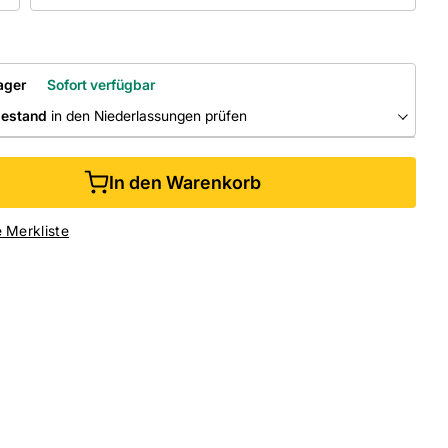
ager
Sofort verfügbar
bestand
in den Niederlassungen prüfen
RLASSUNGEN
In den Warenkorb
ine kaufen &
kostenlos
in der Niederlassung abholen
e Merkliste