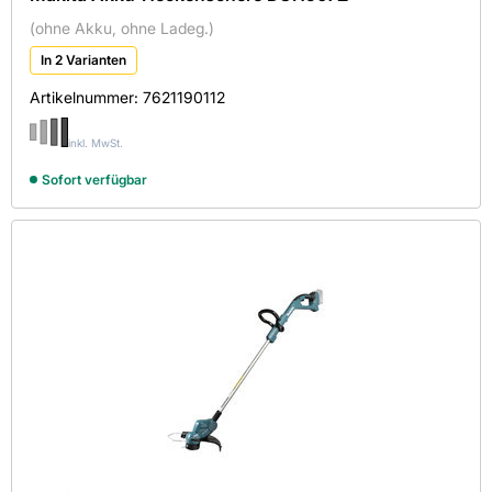
Rasenmäher
(ohne Akku, ohne Ladeg.)
Schneid- und Trenngeräte
Artikeltyp
18
In 2 Varianten
Schnittleistung max in mm
Akku-Heckenschere
Artikelnummer:
7621190112
Akku-Rasentrimmer
520
inkl. MwSt.
Sofort verfügbar