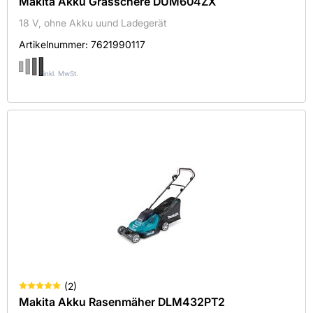
Makita Akku Grasschere DUM604ZX
18 V, ohne Akku uund Ladegerät
Artikelnummer:
7621990117
Kemmler Baustoffe GmbH
inkl. MwSt.
MAKITA
Robert Bosch Power Tools GmbH
Sortieren nach
Verfügbarkeit
Auf Lager
(
2
)
Länge in mm
Makita Akku Rasenmäher DLM432PT2