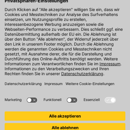
Hier gibt's die kostenlose App
Kontakt
Unser Onlineshop Team ist montags bis freitags von 08:00 - 17:00
Uhr unter der Telefonnummer
07071 / 151-151
für Sie erreichbar.
Alternativ können Sie unser
Kontaktformular
nutzen.
Den Kontakt direkt in unsere Niederlassungen finden Sie
hier
.
Folgen Sie uns auf
: