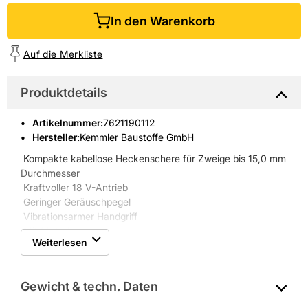
In den Warenkorb
Auf die Merkliste
Produktdetails
Artikelnummer
:
7621190112
Hersteller:
Kemmler Baustoffe GmbH
 Kompakte kabellose Heckenschere für Zweige bis 15,0 mm
Durchmesser
 Kraftvoller 18 V-Antrieb
 Geringer Geräuschpegel
 Vibrationsarmer Handgriff
 Mit Motorbremse
Weiterlesen
 Tiefentladeschutz. Das Gerät schaltet automatisch ab,
wenn der Akku fast leer ist
Gewicht & techn. Daten