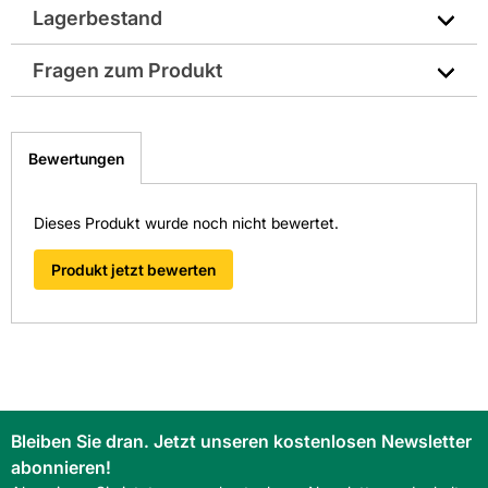
Lagerbestand
Hersteller-Art.-Nr.: DUH507Z
Fragen zum Produkt
EAN: 0088381777131, 088381777131 ,
2100015939208
Sie haben Fragen zu diesem Produkt? Nutzen Sie den
folgenden Link um direkt zum Kontaktformular
Bewertungen
weitergeleitet zu werden. Wir werden Ihre Anfrage
schnellstmöglich bearbeiten.
> Fragen zum Produkt
Dieses Produkt wurde noch nicht bewertet.
Produkt jetzt bewerten
Bleiben Sie dran. Jetzt unseren kostenlosen Newsletter
abonnieren!