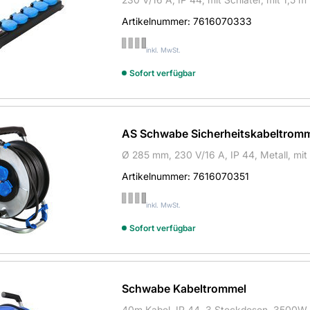
Artikelnummer:
7616070333
inkl. MwSt.
Sofort verfügbar
AS Schwabe Sicherheitskabeltrom
Ø 285 mm, 230 V/16 A, IP 44, Metall, m
Artikelnummer:
7616070351
inkl. MwSt.
Sofort verfügbar
Schwabe Kabeltrommel
40m Kabel, IP 44, 3 Steckdosen, 3500W