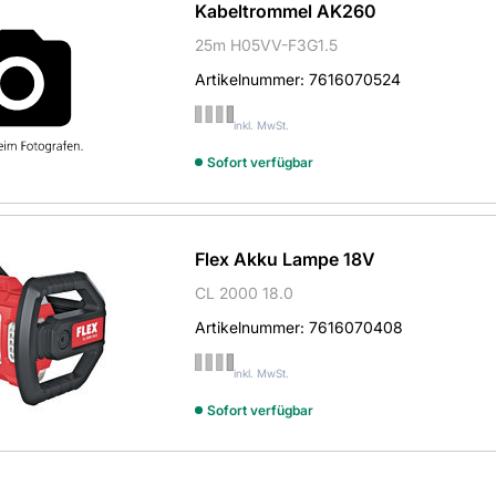
Kabeltrommel AK260
25m H05VV-F3G1.5
Artikelnummer:
7616070524
inkl. MwSt.
Sofort verfügbar
Flex Akku Lampe 18V
CL 2000 18.0
Artikelnummer:
7616070408
inkl. MwSt.
Sofort verfügbar