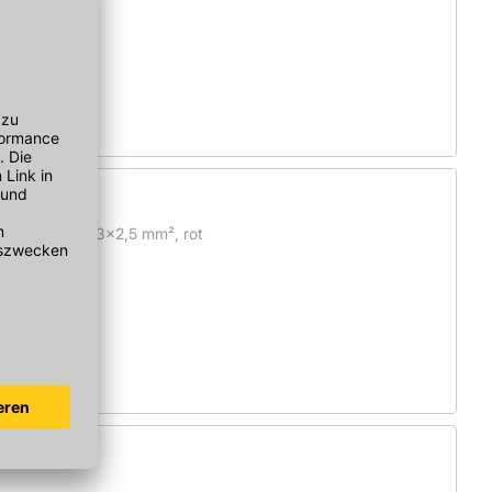
ker
tung bis max. 3x2,5 mm², rot