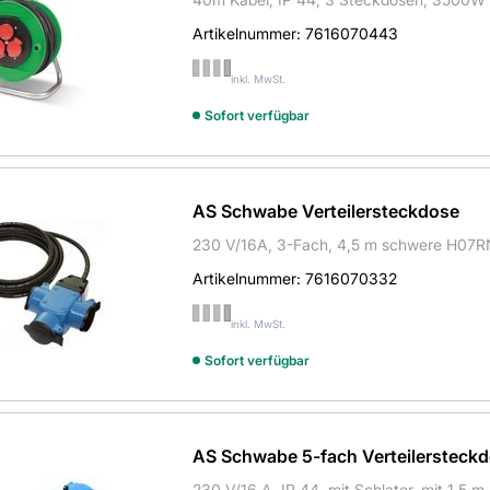
Artikelnummer:
7616070443
inkl. MwSt.
Sofort verfügbar
AS Schwabe Verteilersteckdose
230 V/16A, 3-Fach, 4,5 m schwere H07R
Artikelnummer:
7616070332
inkl. MwSt.
Sofort verfügbar
AS Schwabe 5-fach Verteilersteckd
230 V/16 A, IP 44, mit Schlater, mit 1,