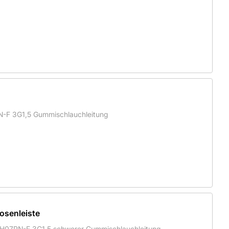
N-F 3G1,5 Gummischlauchleitung
osenleiste
5 m H07RN-F 3G1,5 schwerer Gummischlauchleitung