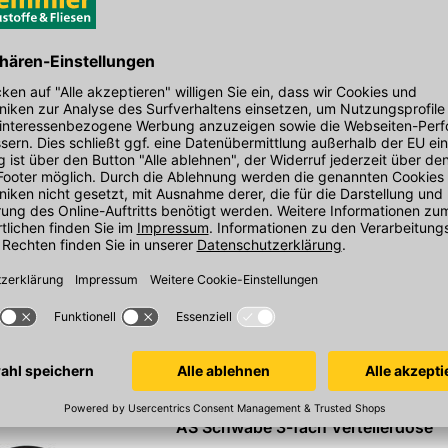
Gummischlauchleitung
Artikelnummer:
7616070341
inkl. MwSt.
Sofort verfügbar
AS Schwabe SCHUKOultra Pro Stec
230 V/16A, IP 54, zum Anschluss von Lei
In 4 Varianten
Artikelnummer:
7616070369
inkl. MwSt.
Sofort verfügbar
AS Schwabe 3-fach Verteilerdose