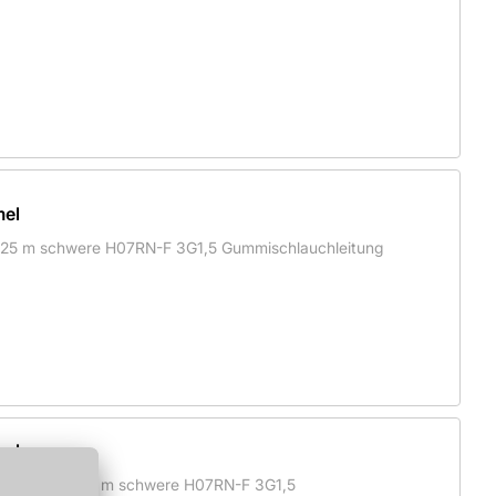
mel
it 25 m schwere H07RN-F 3G1,5 Gummischlauchleitung
mel
ststoff, mit 25 m schwere H07RN-F 3G1,5