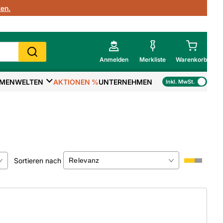
en.
Anmelden
Merkliste
Warenkorb
MENWELTEN
AKTIONEN %
UNTERNEHMEN
Inkl. MwSt.
Mein Warenkorb
Gesamtsumme
€
inkl. MwSt.
Zur Kasse
Sortieren nach
>
Zum Warenkorb
×