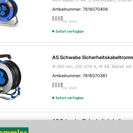
Artikelnummer:
7616070406
inkl. MwSt.
Sofort verfügbar
AS Schwabe Sicherheitskabeltrom
Ø 285 mm, 230 V/16 A, IP 44, Metall, m
Artikelnummer:
7616070361
inkl. MwSt.
Sofort verfügbar
AS Schwabe Sicherheitskabeltrom
Ø 285 mm, 230 V/16 A, IP 44, Spezialkun