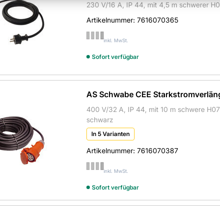
230 V/16 A, IP 44, mit 4,5 m schwerer 
Artikelnummer:
7616070365
inkl. MwSt.
Sofort verfügbar
AS Schwabe CEE Starkstromverlän
400 V/32 A, IP 44, mit 10 m schwere H0
schwarz
In 5 Varianten
Artikelnummer:
7616070387
inkl. MwSt.
Sofort verfügbar