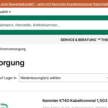
e sind Gewerbekunde? - jetzt mit Kemmler Kundennummer freischalt
wählt
SERVICE & BERATUNG
THE
Stromversorgung
orgung
uf Lager in
Niederlassung(en) wählen
Kein Treffer gefunden.
Kemmler KT40 Kabeltrommel 1,5G3
40m Kabel, IP 44, 3 Steckdosen, 3500W