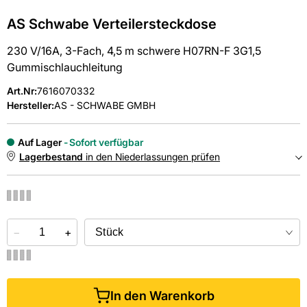
AS Schwabe Verteilersteckdose
230 V/16A, 3-Fach, 4,5 m schwere H07RN-F 3G1,5
Gummischlauchleitung
Art.Nr
:
7616070332
Hersteller:
AS - SCHWABE GMBH
Auf Lager
Sofort verfügbar
Lagerbestand
in den Niederlassungen prüfen
NIEDERLASSUNGEN
−
Online kaufen &
+
kostenlos
in der Niederlassung abholen
In den Warenkorb