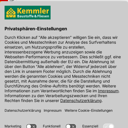
DE
Hier gibt's die kostenlose App
Kontakt
Unser Onlineshop Team ist montags bis freitags von 08:00 - 17:00
Uhr unter der Telefonnummer
07071 / 151-151
für Sie erreichbar.
Alternativ können Sie unser
Kontaktformular
nutzen.
Den Kontakt direkt in unsere Niederlassungen finden Sie
hier
.
Folgen Sie uns auf
: