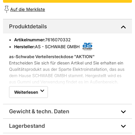
Auf die Merkliste
Produktdetails
Artikelnummer
:
7616070332
Hersteller:
AS - SCHWABE GMBH
as-Schwabe Verteilersteckdose "AKTION"
Entscheiden Sie sich für diesen Artikel und Sie erhalten ein
Qualitätsprodukt aus der Sparte Elektroinstallation, das aus
dem Hause SCHWABE GMBH stammt. Hergestellt wird es
aus Gummi und Verwendung findet es im Außenbereich.
Dort kann man es beispielsweise in Industrieanlagen
Weiterlesen
verwenden. Die Oberfläche ist strahlwassergeschützt,
staubdicht sowie reißfest. Die Farbe des Artikels ist Blau.
Weitere Produkteigenschaften: selbstschließende Deckel,
Gewicht & techn. Daten
Öse zum Aufhängen, geprüft nach DIN VDE 0620-1, DIN
VDE 0282-4
Lagerbestand
Elektrische Stromstärke in Ampere: 16 A