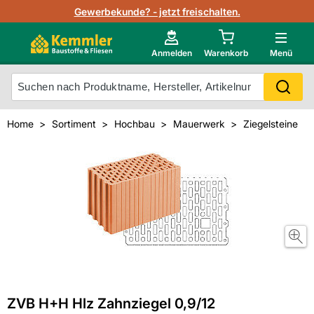
Lagerbestand in Echtzeit
Gewerbekunde? - jetzt freischalten.
Nutzerverwaltung
Neu im Onlineshop?
Anmelden
Warenkorb
Menü
Photovoltaik Konfigurator
Mein Konto
Produkt scannen
Home
Sortiment
Hochbau
Mauerwerk
Ziegelsteine
Projektlisten
Meistverkaufte Produkte
Kunden kauften auch
Starker Service
Unsere Kemmler-Marke
Technische Daten & Merkblätter
Videos
ZVB H+H Hlz Zahnziegel 0,9/12