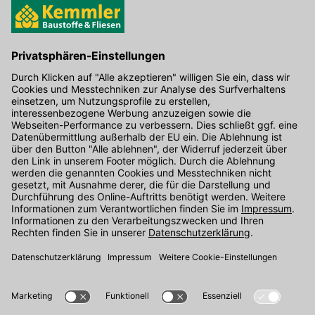
Hier gibt's die kostenlose App
Kontakt
Unser Onlineshop Team ist montags bis freitags von 08:00 - 17:00
Uhr unter der Telefonnummer
07071 / 151-151
für Sie erreichbar.
Alternativ können Sie unser
Kontaktformular
nutzen.
Den Kontakt direkt in unsere Niederlassungen finden Sie
hier
.
Folgen Sie uns auf
: