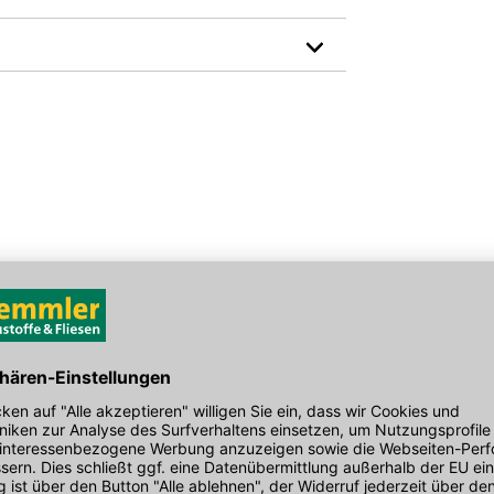
Länge in mm: 12000
EAN: 4011361139915
den Link um direkt zum Kontaktformular
möglich bearbeiten.