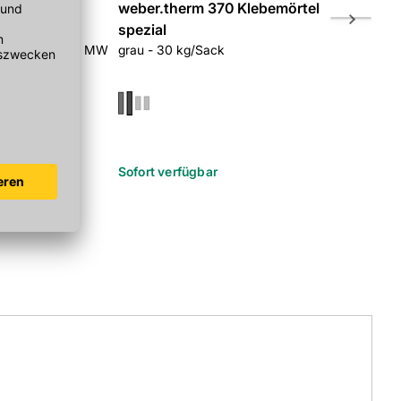
314
weber.therm 370 Klebemörtel
Weber the
nkel
spezial
(Pistolen
mm, Glasfaser, MW
grau - 30 kg/Sack
750 ml/Dos
r
Sofort verfügbar
Sofort verf