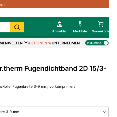
en.
Anmelden
Merkliste
Warenkorb
MENWELTEN
AKTIONEN %
UNTERNEHMEN
Inkl. MwSt.
Mein Warenkorb
Gesamtsumme
€
inkl. MwSt.
.therm Fugendichtband 2D 15/3-
Zur Kasse
/Rolle, Fugenbreite 3-9 mm, vorkomprimiert
>
Zum Warenkorb