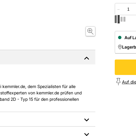
−
Auf L
Lager
NIEDE
Onl
Auf di
 kemmler.de, dem Spezialisten für alle
ustoffexperten von kemmler.de prüfen und
and 2D - Typ 15 für den professionellen