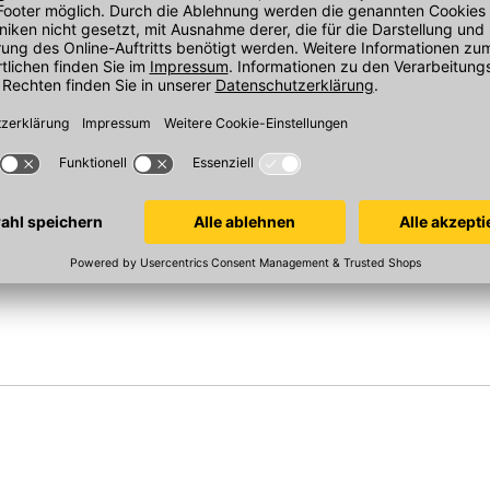
weber.therm 313
weber.therm 
ebe
Gewebeeckwinkel
Gewebeeckwi
m/Rolle,
2500x100/150 mm, Glasfaser, MW
2500x100/150 
8 mm
8x8 mm
4x4 mm
In 2 Varianten
In 2 Varianten
Sofort verfügbar
Sofort verfügba