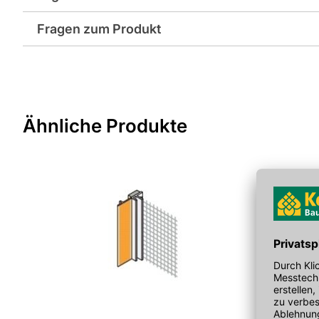
Gewicht pro Verkaufseinheit: 1,2 kg
Fragen zum Produkt
Hersteller-Art.-Nr.: W106360
Sie haben Fragen zu diesem Produkt? Nutzen Sie den folgen
weitergeleitet zu werden. Wir werden Ihre Anfrage schnellst
> Fragen zum Produkt
Ähnliche Produkte