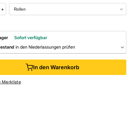
+
ager
Sofort verfügbar
bestand
in den Niederlassungen prüfen
RLASSUNGEN
In den Warenkorb
ine kaufen &
kostenlos
in der Niederlassung abholen
e Merkliste