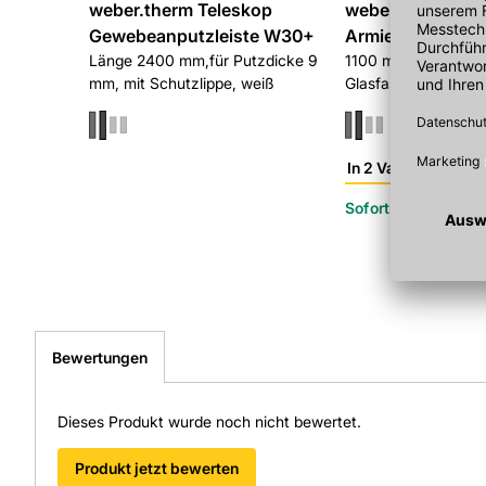
weber.therm Teleskop
weber.therm 310
Gewebeanputzleiste W30+
Armierungsgew
Länge 2400 mm,für Putzdicke 9
1100 mm x 50000 m
mm, mit Schutzlippe, weiß
Glasfaser, MW 8x
In 2 Varianten
Sofort verfügbar
Bewertungen
Dieses Produkt wurde noch nicht bewertet.
Produkt jetzt bewerten