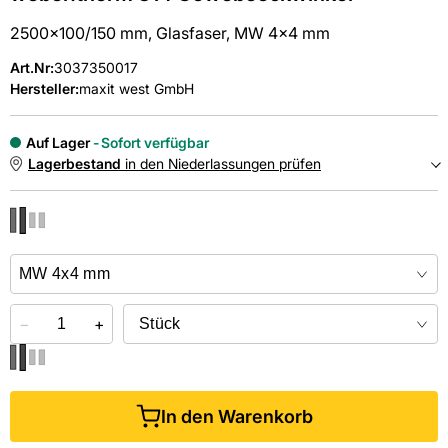
2500x100/150 mm, Glasfaser, MW 4x4 mm
Art.Nr
:
3037350017
Hersteller:
maxit west GmbH
Auf Lager
Sofort verfügbar
Lagerbestand
in den Niederlassungen prüfen
NIEDERLASSUNGEN
Online kaufen &
kostenlos
in der Niederlassung abholen
−
+
In den Warenkorb