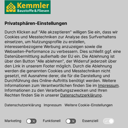
Hier gibt's die kostenlose App
Kontakt
Unser Onlineshop Team ist montags bis freitags von 08:00 - 17:00
Uhr unter der Telefonnummer
07071 / 151-151
für Sie erreichbar.
Alternativ können Sie unser
Kontaktformular
nutzen.
Den Kontakt direkt in unsere Niederlassungen finden Sie
hier
.
Folgen Sie uns auf
: