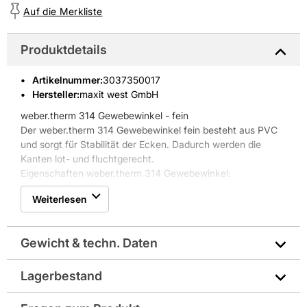
Auf die Merkliste
Produktdetails
Artikelnummer
:
3037350017
Hersteller:
maxit west GmbH
weber.therm 314 Gewebewinkel - fein
Der weber.therm 314 Gewebewinkel fein besteht aus PVC
und sorgt für Stabilität der Ecken. Dadurch werden die
Kanten lot- und fluchtgerecht.
Eigenschaften weber.therm 314 Gewebewinkel:
* Maße: 100x150mm
Weiterlesen
* Maschenweite: 4x4mm
* Bundlänge: 2,5mm
* Material: PVC
Gewicht & techn. Daten
Lagerbestand
Abmessungen in mm: 2500x100/150