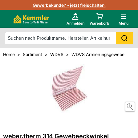
Lagerbestand in Echtzeit
Gewerbekunde? - jetzt freischalten.
Nutzerverwaltung
Neu im Onlineshop?
Anmelden
Warenkorb
Menü
Photovoltaik Konfigurator
Mein Konto
Produkt scannen
Home
Sortiment
WDVS
WDVS Armierungsgewebe
Projektlisten
Meistverkaufte Produkte
Kunden kauften auch
Starker Service
Unsere Kemmler-Marke
Technische Daten & Merkblätter
Videos
weber.therm 314 Gewebeeckwinkel